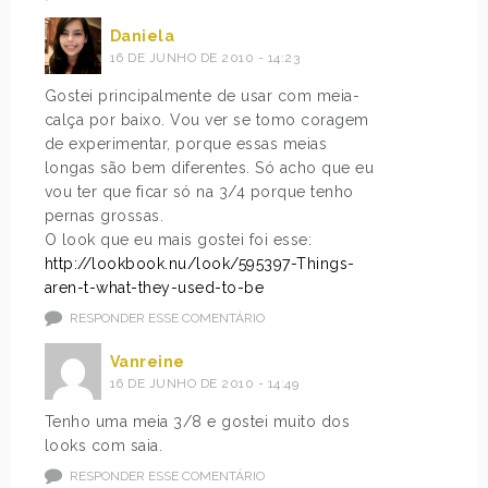
Daniela
16 DE JUNHO DE 2010 - 14:23
Gostei principalmente de usar com meia-
calça por baixo. Vou ver se tomo coragem
de experimentar, porque essas meias
longas são bem diferentes. Só acho que eu
vou ter que ficar só na 3/4 porque tenho
pernas grossas.
O look que eu mais gostei foi esse:
http://lookbook.nu/look/595397-Things-
aren-t-what-they-used-to-be
RESPONDER ESSE COMENTÁRIO
Vanreine
16 DE JUNHO DE 2010 - 14:49
Tenho uma meia 3/8 e gostei muito dos
looks com saia.
RESPONDER ESSE COMENTÁRIO