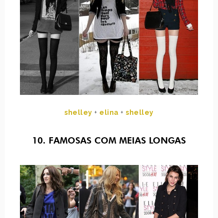
shelley
+
elina
+
shelley
10. FAMOSAS COM MEIAS LONGAS