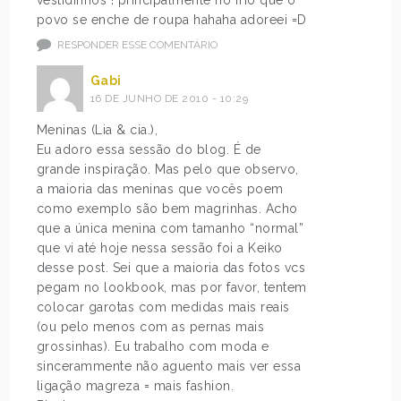
vestidinhos ! principalmente no frio que o
povo se enche de roupa hahaha adoreei =D
RESPONDER ESSE COMENTÁRIO
Gabi
16 DE JUNHO DE 2010 - 10:29
Meninas (Lia & cia.),
Eu adoro essa sessão do blog. É de
grande inspiração. Mas pelo que observo,
a maioria das meninas que vocês poem
como exemplo são bem magrinhas. Acho
que a única menina com tamanho “normal”
que vi até hoje nessa sessão foi a Keiko
desse post. Sei que a maioria das fotos vcs
pegam no lookbook, mas por favor, tentem
colocar garotas com medidas mais reais
(ou pelo menos com as pernas mais
grossinhas). Eu trabalho com moda e
sincerammente não aguento mais ver essa
ligação magreza = mais fashion.