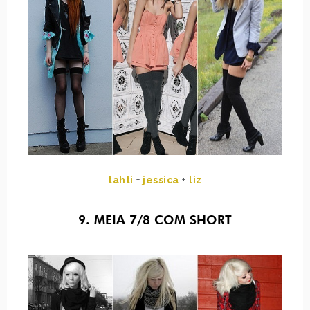
tahti
+
jessica
+
liz
9. MEIA 7/8 COM SHORT