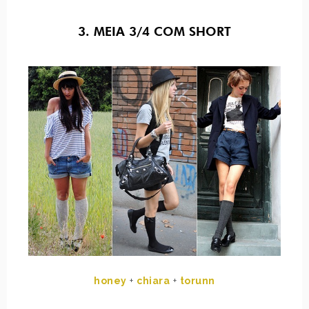
3. MEIA 3/4 COM SHORT
honey
+
chiara
+
torunn