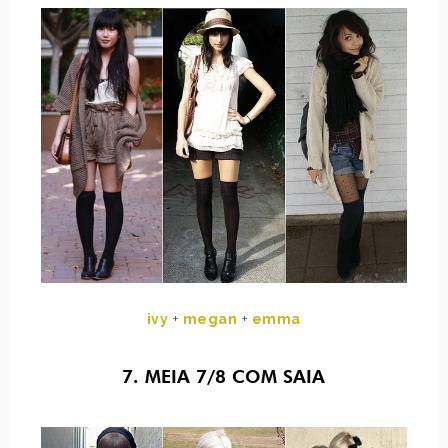
ivy
+
megan
+
emma
7. MEIA 7/8 COM SAIA