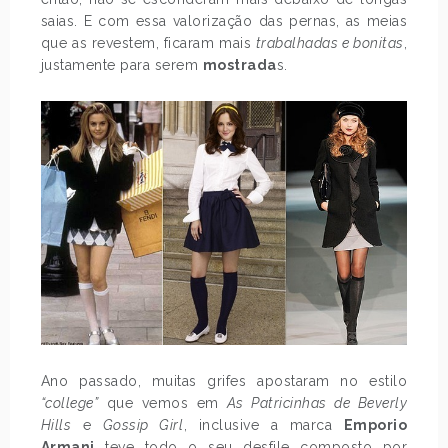
saias. E com essa valorização das pernas, as meias
que as revestem, ficaram mais
trabalhadas e bonitas
,
justamente para serem
mostrada
s.
Ano passado, muitas grifes apostaram no estilo
“college”
que vemos em
As Patricinhas de Beverly
Hills
e
Gossip Girl
, inclusive a marca
Emporio
Armani
teve todo o seu desfile composto por