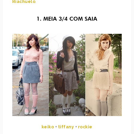
Riachuelo
.
1. MEIA 3/4 COM SAIA
keiko
+
tiffany
+
rockie