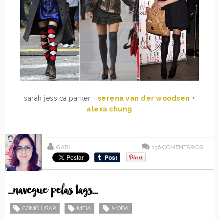
sarah jessica parker +
serena van der woodsen
+
alexa chung
GABI
136
COMENTÁRIOS
...navegue pelas tags...
COMO USAR
MEIA
MODA