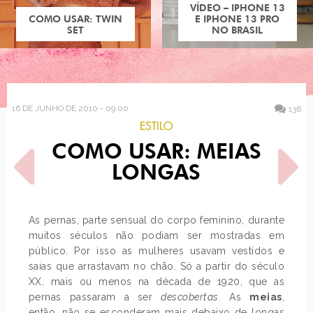
VÍDEO – IPHONE 13
COMO USAR: TWIN
E IPHONE 13 PRO
SET
NO BRASIL
16 DE JUNHO DE 2010 - 09:00
136
ESTILO
COMO USAR: MEIAS
LONGAS
As pernas, parte sensual do corpo feminino, durante
muitos séculos não podiam ser mostradas em
POST ANTERIOR
PRÓXIMO POST
público. Por isso as mulheres usavam vestidos e
OVERDOSE: COPA DO
JANA MAGALHÃES
MUNDO
saias que arrastavam no chão. Só a partir do século
XX, mais ou menos na década de 1920, que as
pernas passaram a ser
descobertas
. As
meias
,
então, não se esconderam mais debaixo de longas