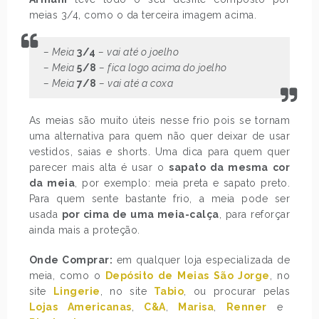
meias 3/4, como o da terceira imagem acima.
– Meia
3/4
– vai até o joelho
– Meia
5/8
– fica logo acima do joelho
– Meia
7/8
– vai até a coxa
As meias são muito úteis nesse frio pois se tornam
uma alternativa para quem não quer deixar de usar
vestidos, saias e shorts. Uma dica para quem quer
parecer mais alta é usar o
sapato da mesma cor
da meia
, por exemplo: meia preta e sapato preto.
Para quem sente bastante frio, a meia pode ser
usada
por cima de uma meia-calça
, para reforçar
ainda mais a proteção.
Onde Comprar:
em qualquer loja especializada de
meia, como o
Depósito de Meias São Jorge
, no
site
Lingerie
, no site
Tabio
, ou procurar pelas
Lojas Americanas
,
C&A
,
Marisa
,
Renner
e