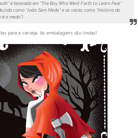
Youth” é baseada em “The Boy Who Went Forth to Learn Fear”
raduzida como “João Sem Medo” e as vezes como “História do
 é o medo”).
tas para a cerveja. As embalagens são lindas!