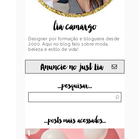
lia camargo
Designer por formação e blogueira desde
2000. Aqui no blog falo sobre moda,
beleza e estilo de vida!
Anuncie no just Lia
...pesquisar...
...posts mais acessados...
1