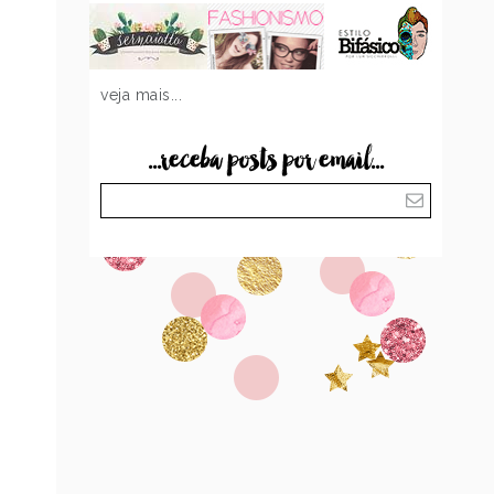
veja mais...
...receba posts por email...