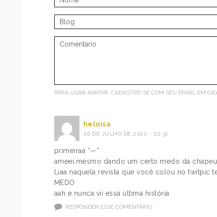
PARA USAR AVATAR, CADASTRE-SE COM SEU EMAIL EM
GR
heloisa
26 DE JULHO DE 2010 - 22:31
primeiraa *—*
ameei,mesmo dando um certo medo da chapeuz
Liaa naquela revista que você colou no twitpic t
MEDO
aah e nunca vii essa última história
RESPONDER ESSE COMENTÁRIO