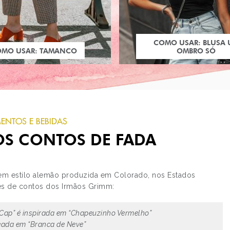
COMO USAR: BLUSA
OMO USAR: TAMANCO
OMBRO SÓ
MENTOS E BEBIDAS
OS CONTOS DE FADA
em estilo alemão produzida em Colorado, nos Estados
es de contos dos Irmãos Grimm:
PRÓXIMO POST
ed Cap” é inspirada em “Chapeuzinho Vermelho”
LIA DE CAMARGO X LI
CAMARGO
eada em “Branca de Neve”