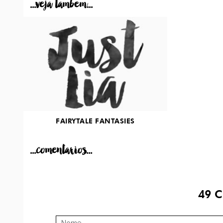
...veja tambem...
FAIRYTALE FANTASIES
...comentarios...
49
C