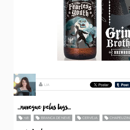
LIA
...navegue pelas tags...
+18
BRANCA DE NEVE
CERVEJA
CHAPEUZIN