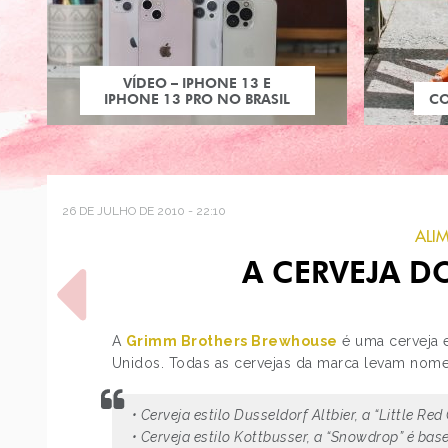
VÍDEO – IPHONE 13 E
IPHONE 13 PRO NO BRASIL
C
26 DE JULHO DE 2010 - 22:10
ALI
A CERVEJA D
A
Grimm Brothers Brewhouse
é uma cerveja 
Unidos. Todas as cervejas da marca levam nom
POST ANTERIOR
• Cerveja estilo
Dusseldorf Altbier
, a “Little R
BONECOS ALICE IN
WONDERLAND DA TONNER
• Cerveja estilo
Kottbusser
, a “Snowdrop” é bas