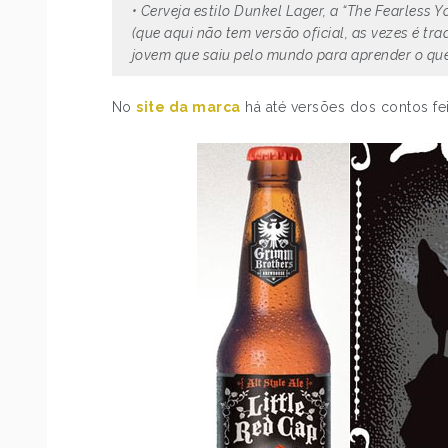
• Cerveja estilo
Dunkel Lager
, a “The Fearless 
(que aqui não tem versão oficial, as vezes é t
jovem que saiu pelo mundo para aprender o que
No
site da marca
há até versões dos contos fei