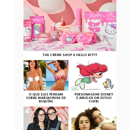
THE CRÈME SHOP X HELLO KITTY
2
3
O QUE ELES PENSAM
PERSONAGENS DISNEY
SOBRE MARQUINHA DE
E AMIGOS EM ESTILO
BIQUÍNI
CHIBI
4
5