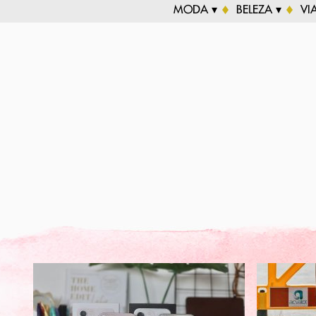
MODA ▾
BELEZA ▾
VI