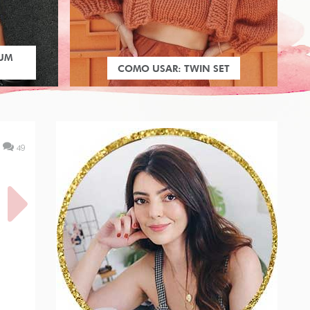
 UM
COMO USAR: TWIN SET
49
A