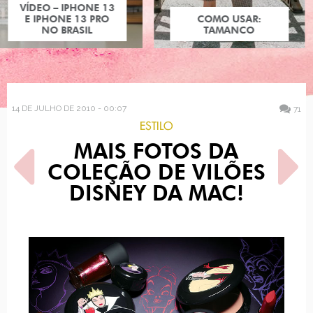
COMO USAR:
TAMANCO
14 DE JULHO DE 2010 - 00:07
71
ESTILO
MAIS FOTOS DA
COLEÇÃO DE VILÕES
DISNEY DA MAC!
POST ANTERIOR
PRÓXIMO POST
A POLÊMICA SEÇÃO O QUE
COMO USAR: LENÇOS NO
ELES PENSAM!
PESCOÇO