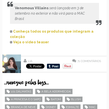
Venomous Villains
será lançada em 3 de
setembro no exterior e não virá para a MAC
Brasil
Conheça todos os produtos que integram a
coleção
Veja o vídeo teaser
LIA
71
COMENTÁRIOS
...navegue pelas tags...
101 DÁLMATAS
A BELA ADORMECIDA
A PRINCESA E O SAPO
BATOM
BLUSH
BRANCA DE NEVE
DISNEY
ESMALTE
MAC