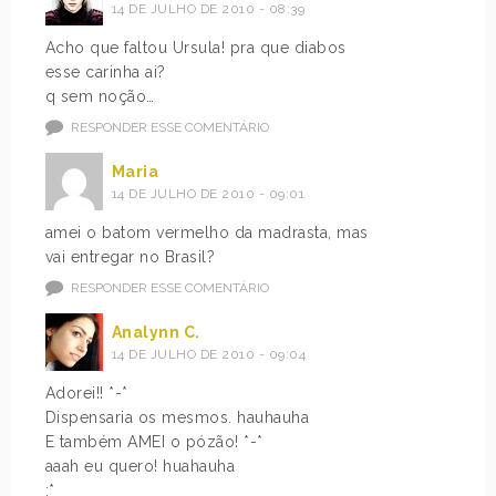
14 DE JULHO DE 2010 - 08:39
Acho que faltou Ursula! pra que diabos
esse carinha ai?
q sem noção…
RESPONDER ESSE COMENTÁRIO
Maria
14 DE JULHO DE 2010 - 09:01
amei o batom vermelho da madrasta, mas
vai entregar no Brasil?
RESPONDER ESSE COMENTÁRIO
Analynn C.
14 DE JULHO DE 2010 - 09:04
Adorei!! *-*
Dispensaria os mesmos. hauhauha
E também AMEI o pózão! *-*
aaah eu quero! huahauha
;*