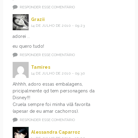
RESPONDER ESSE COMENTÁRIO
Grazii
14 DE JULHO DE 2010 - 09:23
adorei ..
eu quero tudo!
RESPONDER ESSE COMENTÁRIO
Tamires
14 DE JULHO DE 2010 - 09:30
Ahhhh, adoro essas embalagens,
pricipalmente qd tem personagens da
Disney!!!
Cruela sempre foi minha vilã favorita
(apesar de eu amar cachorros).
RESPONDER ESSE COMENTÁRIO
Alessandra Caparroz