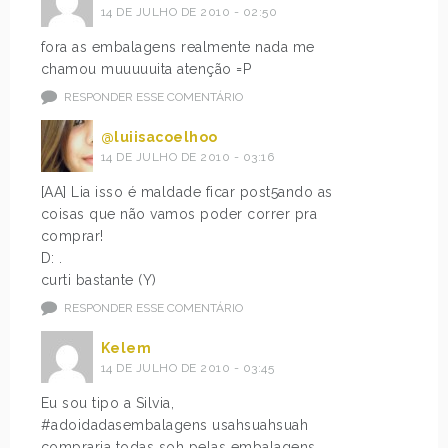
14 DE JULHO DE 2010 - 02:50
fora as embalagens realmente nada me
chamou muuuuuita atenção =P
RESPONDER ESSE COMENTÁRIO
@luiisacoelhoo
14 DE JULHO DE 2010 - 03:16
[AA] Lia isso é maldade ficar post5ando as
coisas que não vamos poder correr pra
comprar!
D: .
curti bastante (Y)
RESPONDER ESSE COMENTÁRIO
Kelem
14 DE JULHO DE 2010 - 03:45
Eu sou tipo a Silvia,
#adoidadasembalagens usahsuahsuah
compraria todas soh pelas embalagens,