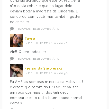
Continuo achando que esse Dr. Facillier aí
não devia existir, e que no lugar dele
deviam botar a madrasta da Cinderela. E
concordo com você, mas também gostei
do esmalte.
RESPONDER ESSE COMENTÁRIO
Tayra
14 DE JULHO DE 2010 - 00:48
Áin!!! Quero todos… =)
RESPONDER ESSE COMENTÁRIO
Fernanda Siepierski
14 DE JULHO DE 2010 - 00:50
Eu AMEI as sombras minerais da Malevola!!!
e dizem q o batom do Dr Facilier vai ser
um roxo dos mais lindos (aih devo
comprar ele)… o resto ta um pouco normal
demais