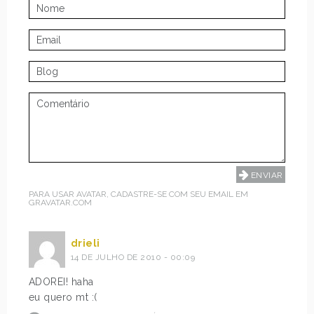
PARA USAR AVATAR, CADASTRE-SE COM SEU EMAIL EM
GRAVATAR.COM
drieli
14 DE JULHO DE 2010 - 00:09
ADOREI! haha
eu quero mt :(