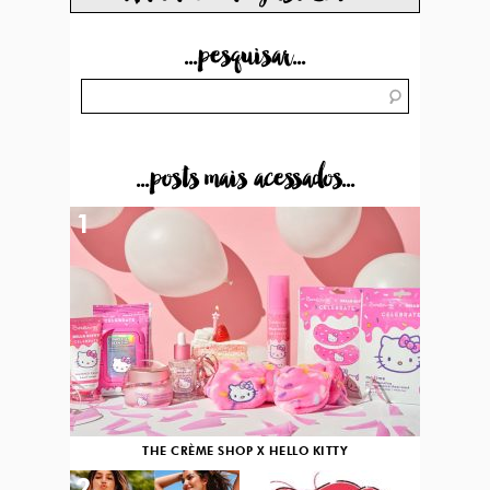
...pesquisar...
...posts mais acessados...
1
THE CRÈME SHOP X HELLO KITTY