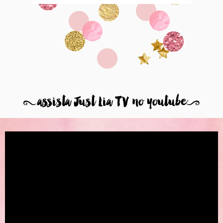
8
assista Just Lia TV no youtube
9