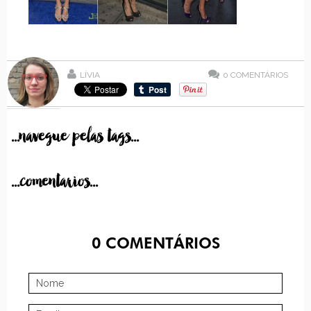
LÍVIA
0
COMENTÁRIOS
...navegue pelas tags...
...comentarios...
0
COMENTÁRIOS