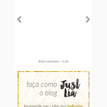
Robô aspirador – ILife