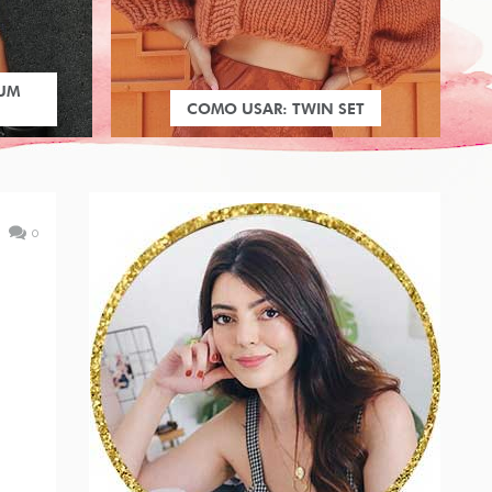
 UM
COMO USAR: TWIN SET
0