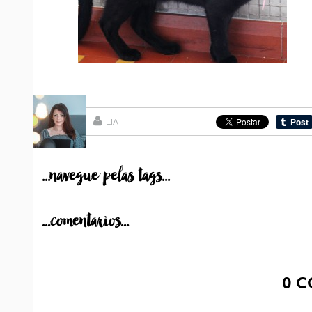
LIA
...navegue pelas tags...
...comentarios...
0
C