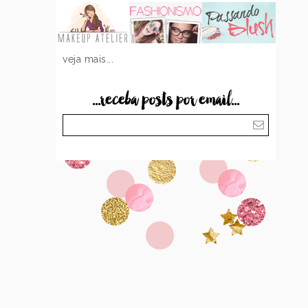
veja mais...
...receba posts por email...