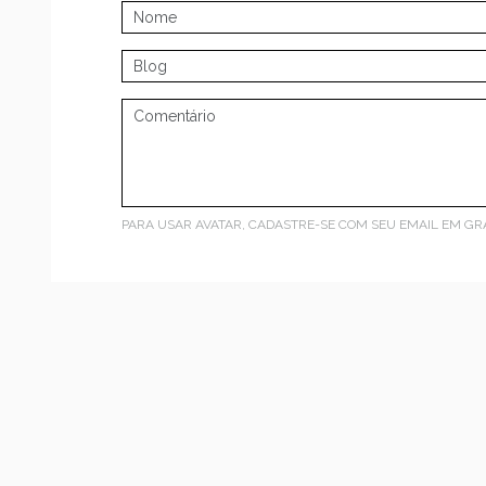
PARA USAR AVATAR, CADASTRE-SE COM SEU EMAIL EM
GR