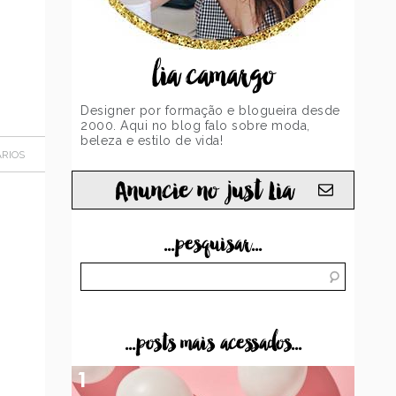
lia camargo
Designer por formação e blogueira desde
2000. Aqui no blog falo sobre moda,
beleza e estilo de vida!
RIOS
Anuncie no just Lia
...pesquisar...
...posts mais acessados...
1