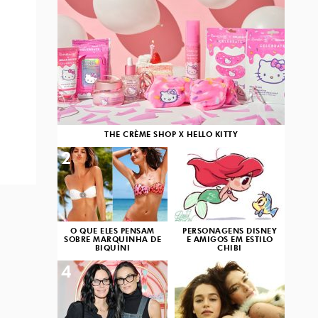
THE CRÈME SHOP X HELLO KITTY
2
3
O QUE ELES PENSAM
PERSONAGENS DISNEY
SOBRE MARQUINHA DE
E AMIGOS EM ESTILO
BIQUÍNI
CHIBI
4
5