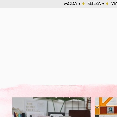
MODA ▾
BELEZA ▾
VI