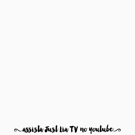
8
assista Just Lia TV no youtube
9