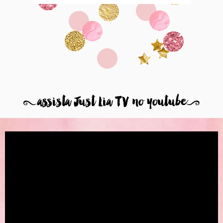
8
assista Just Lia TV no youtube
9