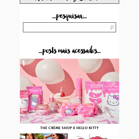
...pesquisar...
...posts mais acessados...
1
THE CRÈME SHOP X HELLO KITTY