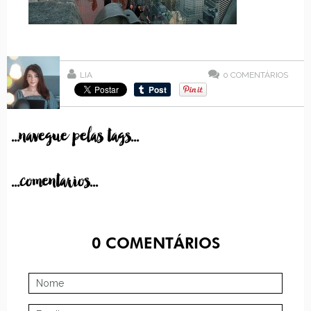
LIA
0
COMENTÁRIOS
...navegue pelas tags...
...comentarios...
0
COMENTÁRIOS