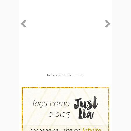
Robô aspirador – ILife