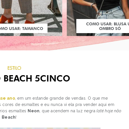
COMO USAR: BLUSA
OMO USAR: TAMANCO
OMBRO SÓ
ESTILO
 BEACH 5CINCO
sse ano
, em um estande grande de vendas. O que me
 cores de esmaltes e eu nunca vi ela pra vender aqui em
vários esmaltes
Neon
, que acendem na luz negra
(até hoje não
PRÓXIMO POST
o
Beach
!
COLEÇÃO FLORAL IM