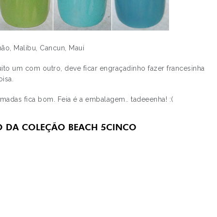
mão, Malibu, Cancun, Maui
to um com outro, deve ficar engraçadinho fazer francesinha
isa.
adas fica bom. Feia é a embalagem.. tadeeenha! :(
O DA COLEÇÃO BEACH 5CINCO