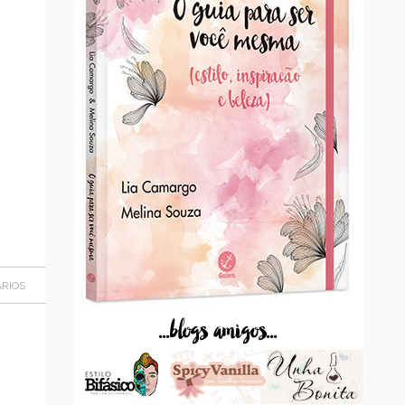
RIOS
...blogs amigos...