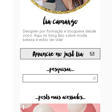
lia camargo
Designer por formação e blogueira desde
2000. Aqui no blog falo sobre moda,
beleza e estilo de vida!
Anuncie no just Lia
...pesquisar...
...posts mais acessados...
1