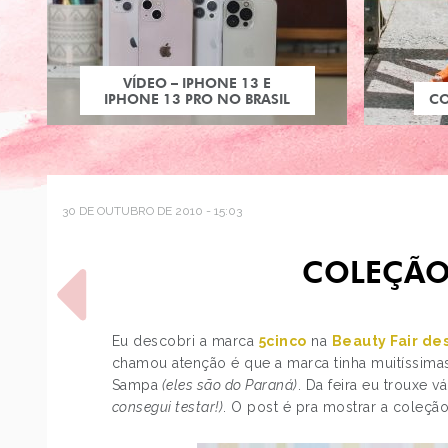
VÍDEO – IPHONE 13 E
IPHONE 13 PRO NO BRASIL
C
30 DE OUTUBRO DE 2010 - 15:03
COLEÇÃO
Eu descobri a marca
5cinco
na
Beauty Fair de
chamou atenção é que a marca tinha muitíssimas
Sampa
(eles são do Paraná)
. Da feira eu trouxe 
POST ANTERIOR
consegui testar!)
. O post é pra mostrar a coleçã
LOOK DO DIA: T-SHIRT E
SAIA