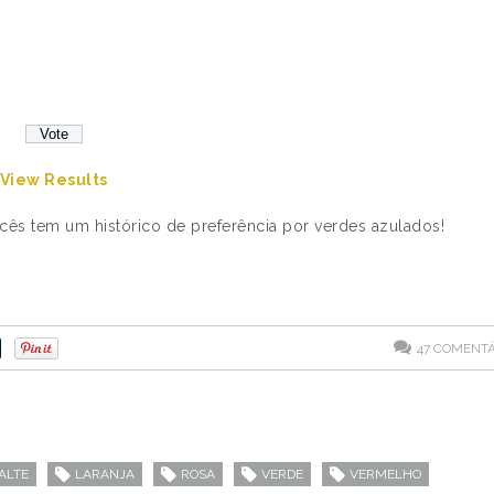
View Results
ocês tem um histórico de preferência por verdes azulados!
47
COMENTÁ
ALTE
LARANJA
ROSA
VERDE
VERMELHO