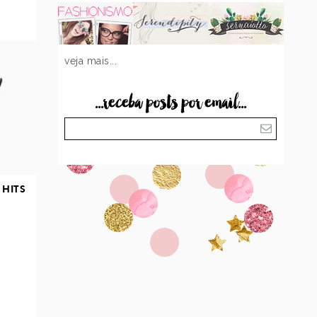
veja mais...
...receba posts por email...
 HITS