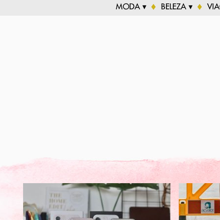
MODA ▾
BELEZA ▾
VI