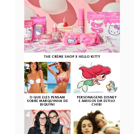
THE CRÈME SHOP X HELLO KITTY
2
3
O QUE ELES PENSAM
PERSONAGENS DISNEY
SOBRE MARQUINHA DE
E AMIGOS EM ESTILO
BIQUÍNI
CHIBI
4
5