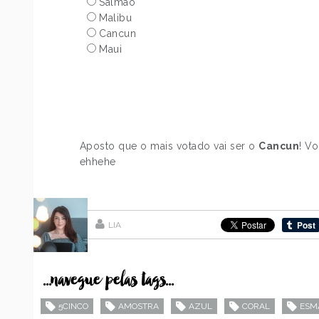
Salmão
Malibu
Cancun
Maui
Aposto que o mais votado vai ser o
Cancun
! V
ehhehe
LIA
...navegue pelas tags...
5CINCO
AMOSTRA
AZUL
CORAL
ESM