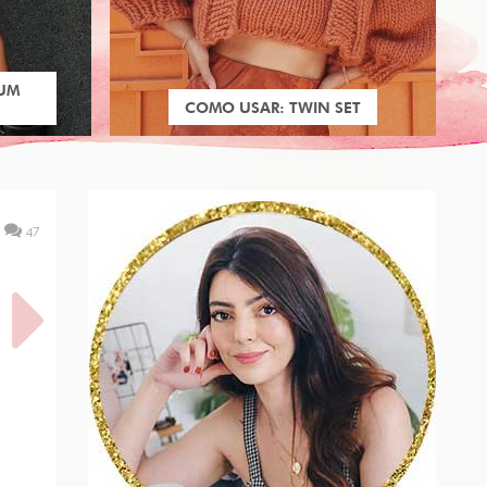
 UM
COMO USAR: TWIN SET
47
PALA