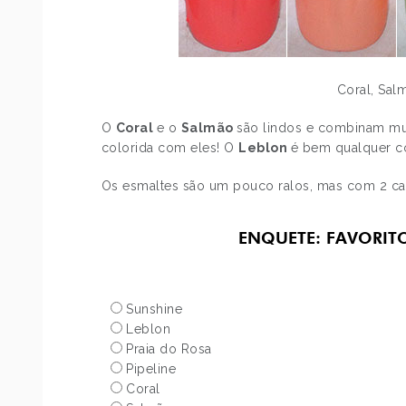
Coral, Sal
O
Coral
e o
Salmão
são lindos e combinam mui
colorida com eles! O
Leblon
é bem qualquer co
Os esmaltes são um pouco ralos, mas com 2 cam
ENQUETE: FAVORIT
Sunshine
Leblon
Praia do Rosa
Pipeline
Coral