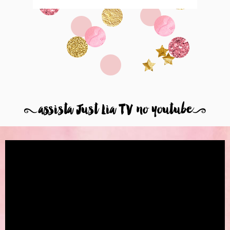
8
assista Just Lia TV no youtube
9