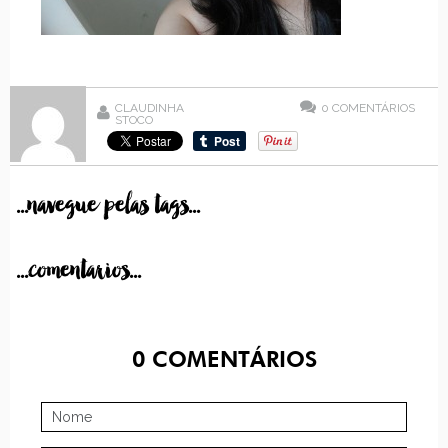
CLAUDINHA
0
COMENTÁRIOS
STOCO
...navegue pelas tags...
...comentarios...
0
COMENTÁRIOS