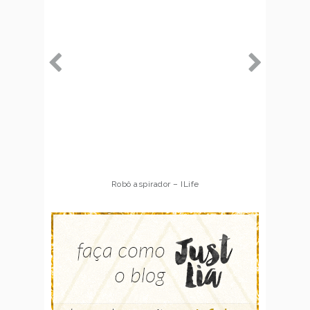
Robô aspirador – ILife