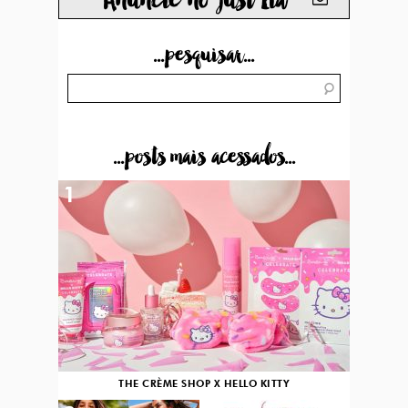
Anuncie no just Lia
...pesquisar...
...posts mais acessados...
1
THE CRÈME SHOP X HELLO KITTY