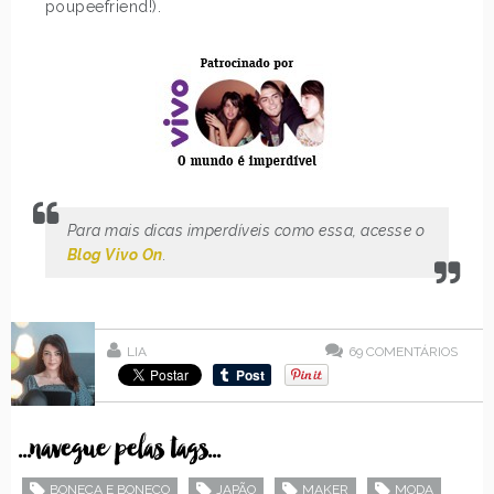
poupeefriend!).
Para mais dicas imperdíveis como essa, acesse o
Blog Vivo On
.
LIA
69
COMENTÁRIOS
...navegue pelas tags...
BONECA E BONECO
JAPÃO
MAKER
MODA