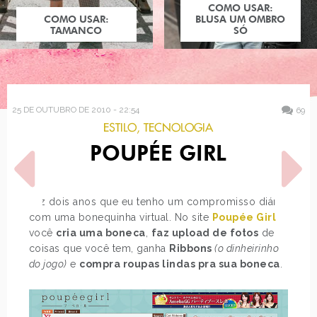
COMO USAR:
COMO USAR:
BLUSA UM OMBRO
TAMANCO
SÓ
25 DE OUTUBRO DE 2010 - 22:54
69
ESTILO
,
TECNOLOGIA
POUPÉE GIRL
Faz dois anos que eu tenho um compromisso diário
com uma bonequinha virtual. No site
Poupée Girl
você
cria uma boneca
,
faz upload de fotos
de
POST ANTERIOR
PRÓXIMO POST
coisas que você tem, ganha
Ribbons
(o dinheirinho
BASES FAVORITAS
OVERDOSE: HEADBANDS
do jogo)
e
compra roupas lindas pra sua boneca
.