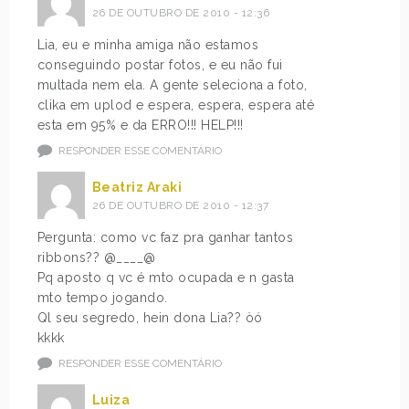
26 DE OUTUBRO DE 2010 - 12:36
Lia, eu e minha amiga não estamos
conseguindo postar fotos, e eu não fui
multada nem ela. A gente seleciona a foto,
clika em uplod e espera, espera, espera até
esta em 95% e da ERRO!!! HELP!!!
RESPONDER ESSE COMENTÁRIO
Beatriz Araki
26 DE OUTUBRO DE 2010 - 12:37
Pergunta: como vc faz pra ganhar tantos
ribbons?? @____@
Pq aposto q vc é mto ocupada e n gasta
mto tempo jogando.
Ql seu segredo, hein dona Lia?? òó
kkkk
RESPONDER ESSE COMENTÁRIO
Luiza