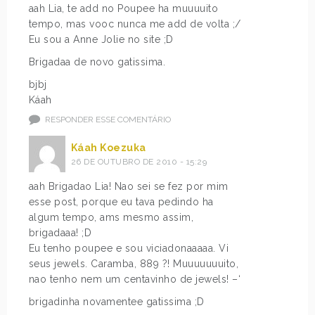
aah Lia, te add no Poupee ha muuuuito
tempo, mas vooc nunca me add de volta ;/
Eu sou a Anne Jolie no site ;D
Brigadaa de novo gatissima.
bjbj
Káah
RESPONDER ESSE COMENTÁRIO
Káah Koezuka
26 DE OUTUBRO DE 2010 - 15:29
aah Brigadao Lia! Nao sei se fez por mim
esse post, porque eu tava pedindo ha
algum tempo, ams mesmo assim,
brigadaaa! ;D
Eu tenho poupee e sou viciadonaaaaa. Vi
seus jewels. Caramba, 889 ?! Muuuuuuuito,
nao tenho nem um centavinho de jewels! –‘
brigadinha novamentee gatissima ;D