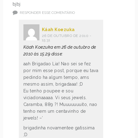
bjbj
RESPONDER ESSE COMENTÁRIO
Káah Koezuka
26 DE OUTUBRO DE 2010 -
15:31
Káah Koezuka em 26 de outubro de
2010 às 15:29 disse:
aah Brigadao Lia! Nao sei se fez
por mim esse post, porque eu tava
pedindo ha algum tempo, ams
mesmo assim, brigadaaa! ;D
Eu tenho poupee e sou
viciadonaaaaa. Vi seus jewels.
Caramba, 889 ?! Muuuuuuuito, nao
tenho nem um centavinho de
jewels! –‘
brigadinha novamentee gatissima
;D