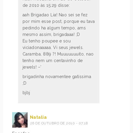
de 2010 às 15:29 disse:
aah Brigadao Lia! Nao sei se fez
por mim esse post, porque eu tava
pedindo ha algum tempo, ams
mesmo assim, brigadaaa! ;D
Eu tenho poupee e sou
viciadonaaaaa. Vi seus jewels.
Caramba, 889 ?! Muuuuuuuito, nao
tenho nem um centavinho de
jewels! –’
brigadinha novamentee gatissima
;D
bjbj
Natalia
26 DE OUTUBRO DE 2010 - 07:18