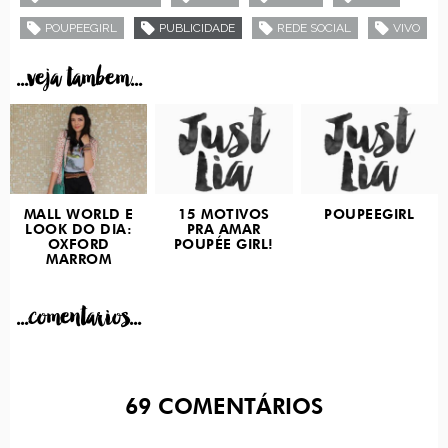
POUPEEGIRL
PUBLICIDADE
REDE SOCIAL
VIVO
...veja tambem...
MALL WORLD E
15 MOTIVOS
POUPEEGIRL
LOOK DO DIA:
PRA AMAR
OXFORD
POUPÉE GIRL!
MARROM
...comentarios...
69
COMENTÁRIOS