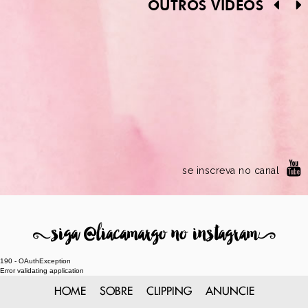
OUTROS VÍDEOS
se inscreva no canal
8
siga @liacamargo no instagram
9
190 - OAuthException
Error validating application
HOME
SOBRE
CLIPPING
ANUNCIE