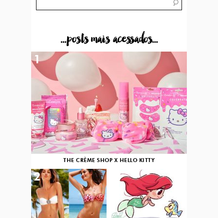
...posts mais acessados...
1
THE CRÈME SHOP X HELLO KITTY
2
3