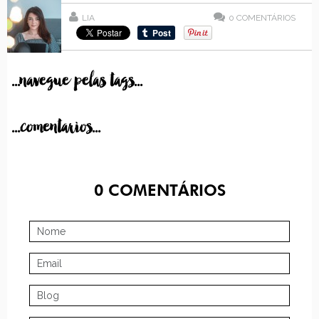
LIA
0
COMENTÁRIOS
...navegue pelas tags...
...comentarios...
0
COMENTÁRIOS