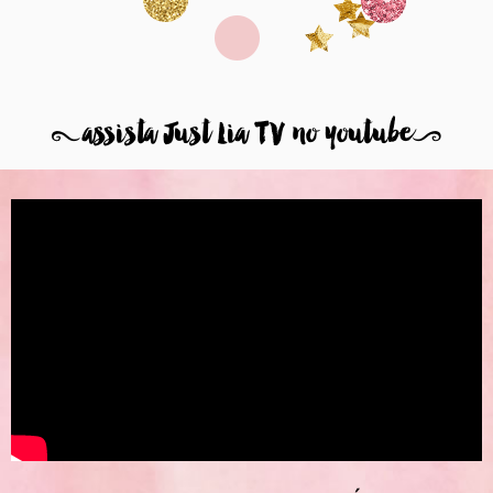
8
assista Just Lia TV no youtube
9