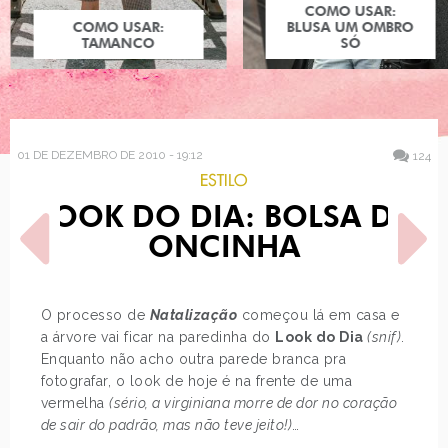
COMO USAR:
COMO USAR:
BLUSA UM OMBRO
TAMANCO
SÓ
01 DE DEZEMBRO DE 2010 - 19:12
124
ESTILO
LOOK DO DIA: BOLSA DE
ONCINHA
O processo de
Natalização
começou lá em casa e
a árvore vai ficar na paredinha do
Look do Dia
(snif)
.
POST ANTERIOR
PRÓXIMO POST
Enquanto não acho outra parede branca pra
MEGA PROMOÇÃO NA PIXIE
COMO USAR: MIX DE
DUST
ESTAMPAS
fotografar, o look de hoje é na frente de uma
vermelha
(sério, a virginiana morre de dor no coração
de sair do padrão, mas não teve jeito!)
…