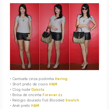
• Camiseta cinza podrinha
Hering
• Short preto de couro
H&M
• Clog nude
Dakota
• Bolsa de oncinha
Forever 21
• Relógio dourado Full Blooded
Swatch
• Anel preto
H&M