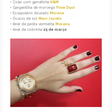
• Colar com garrafinha
H&M
• Gargantilha de morcego
Pixie Dust
• Escapulário dourado
Morana
• Óculos de sol
Marc Jacobs
• Anel de pedra vermelha
Morana
• Anel de cobrinha
25 de março