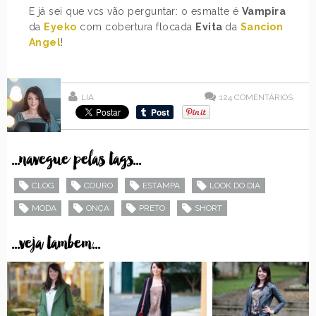
E já sei que vcs vão perguntar: o esmalte é
Vampira
da
Eyeko
com cobertura flocada
Evita
da
Sancion
Angel
!
LIA
124
COMENTÁRIOS
...navegue pelas tags...
CLOG
COURO
ESTAMPA
LOOK DO DIA
MODA
ONÇA
PRETO
SHORT
...veja tambem...