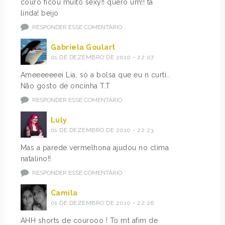
couro ficou muito sexy!! quero um!! ta
linda! beijo
RESPONDER ESSE COMENTÁRIO
Gabriela Goulart
01 DE DEZEMBRO DE 2010 - 22:07
Ameeeeeeei Lia, só a bolsa que eu n curti..
Não gosto de oncinha T.T
RESPONDER ESSE COMENTÁRIO
Luly
01 DE DEZEMBRO DE 2010 - 22:23
Mas a parede vermelhona ajudou no clima
natalino!!
RESPONDER ESSE COMENTÁRIO
Camila
01 DE DEZEMBRO DE 2010 - 22:26
AHH shorts de courooo ! To mt afim de