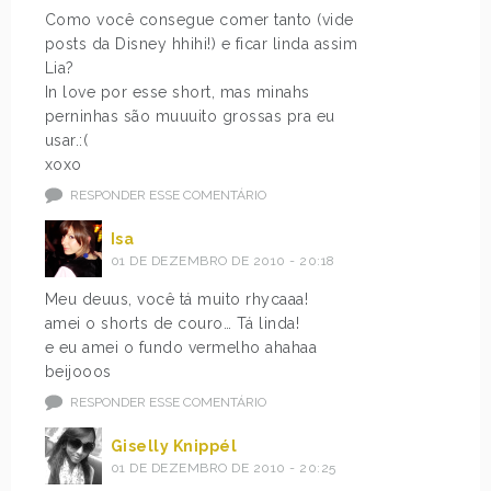
Como você consegue comer tanto (vide
posts da Disney hhihi!) e ficar linda assim
Lia?
In love por esse short, mas minahs
perninhas são muuuito grossas pra eu
usar.:(
xoxo
RESPONDER ESSE COMENTÁRIO
Isa
01 DE DEZEMBRO DE 2010 - 20:18
Meu deuus, você tá muito rhycaaa!
amei o shorts de couro… Tá linda!
e eu amei o fundo vermelho ahahaa
beijooos
RESPONDER ESSE COMENTÁRIO
Giselly Knippél
01 DE DEZEMBRO DE 2010 - 20:25