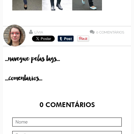
LÍVIA
0
COMENTÁRIOS
...navegue pelas tags...
...comentarios...
0
COMENTÁRIOS