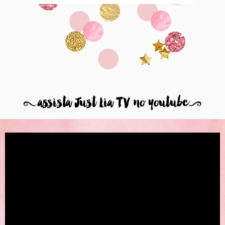
8
assista Just Lia TV no youtube
9