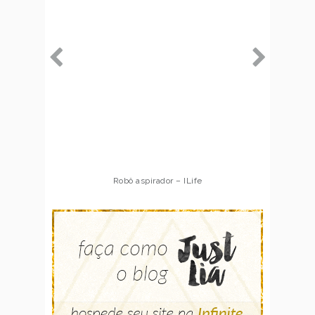
Robô aspirador – ILife