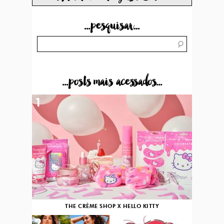
...pesquisar...
...posts mais acessados...
1
THE CRÈME SHOP X HELLO KITTY