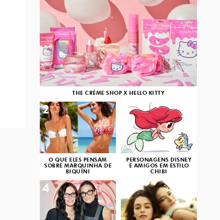
THE CRÈME SHOP X HELLO KITTY
2
3
O QUE ELES PENSAM
PERSONAGENS DISNEY
SOBRE MARQUINHA DE
E AMIGOS EM ESTILO
BIQUÍNI
CHIBI
4
5