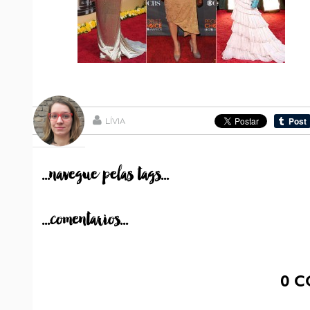
LÍVIA
...navegue pelas tags...
...comentarios...
0
C