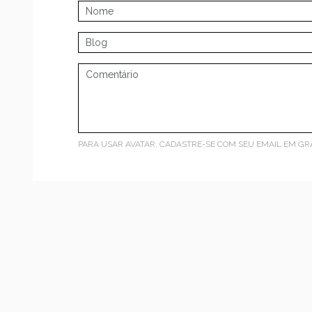
PARA USAR AVATAR, CADASTRE-SE COM SEU EMAIL EM
GR