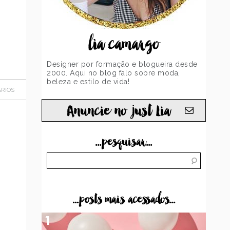
lia camargo
Designer por formação e blogueira desde
2000. Aqui no blog falo sobre moda,
beleza e estilo de vida!
RIOS
Anuncie no just Lia
...pesquisar...
...posts mais acessados...
1