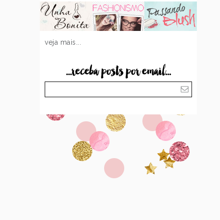
veja mais...
...receba posts por email...