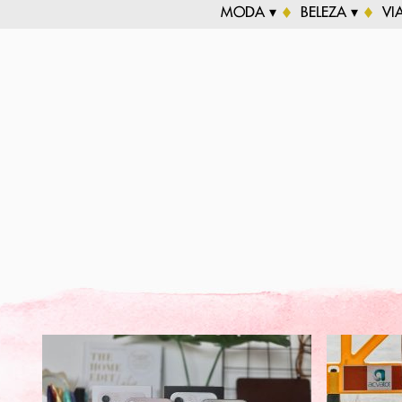
MODA ▾
BELEZA ▾
VI