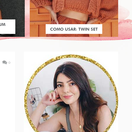
 UM
COMO USAR: TWIN SET
0