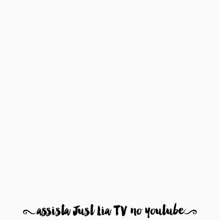
8
assista Just Lia TV no youtube
9