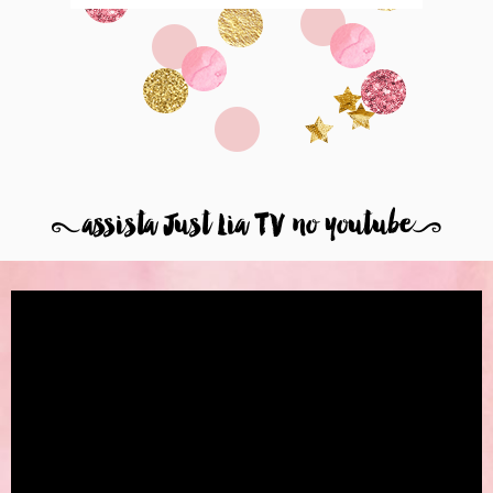
8
assista Just Lia TV no youtube
9