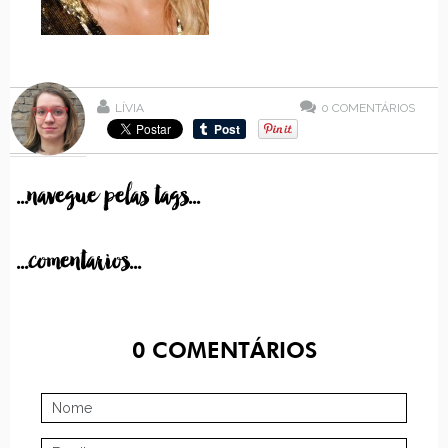
LÍVIA
0
COMENTÁRIOS
...navegue pelas tags...
...comentarios...
0
COMENTÁRIOS