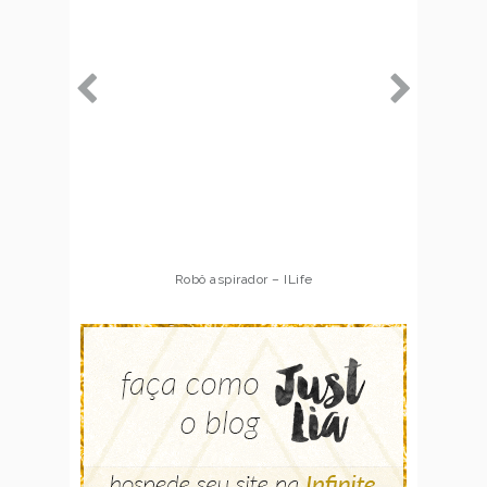
Robô aspirador – ILife