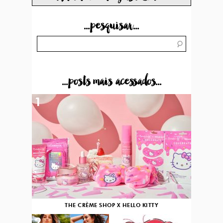
...pesquisar...
...posts mais acessados...
1
THE CRÈME SHOP X HELLO KITTY