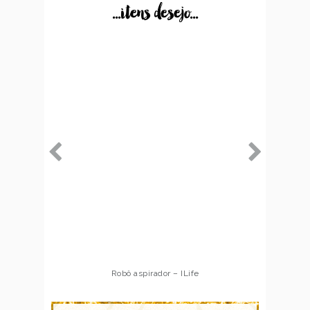
...itens desejo...
Robô aspirador – ILife