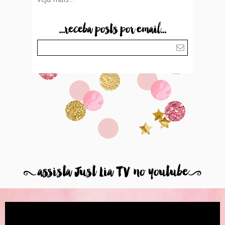
...receba posts por email...
8
assista Just Lia TV no youtube
9