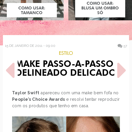
COMO USAR:
COMO USAR:
BLUSA UM OMBRO
TAMANCO
SÓ
15 DE JANEIRO DE 2011 - 09:00
57
ESTILO
MAKE PASSO-A-PASSO:
DELINEADO DELICADO
Taylor Swift
apareceu com uma make bem fofa no
People’s Choice Awards
e resolvi tentar reproduzir
POST ANTERIOR
PRÓXIMO POST
com os produtos que tenho em casa.
ESTILO: MILA KUNIS
O QUE ELES PENSAM
SOBRE BIQUÍNIS - PARTE…