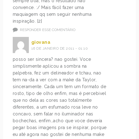
sempre boa, mas o resultado não
convence. :/ Mais fácil fazer uma
maquiagem qq sem seguir nenhuma
inspiração. [2]
RESPONDER ESSE COMENTÁRIO
giovana
16 DE JANEIRO DE 2011 - 01:10
posso ser sincera? nao gostei. Voce
simplismente aplicou a sombra na
palpebra, fez um delineador e tchau, nao
tem na-da a ver com a make da Taylor,
sinceramente. Cada um tem um formato de
rosto, tipo de olho enfim, mas é percebivel
que no dela as cores sao totalmente
diferentes, a um esfumado rosa leve no
concavo, sem falar no iluminador nas
bochechas, enfim…acho que voce deveria
pegar boas imagens pra se inspirar, porque
eu até agora nao gostei de nenhuma make