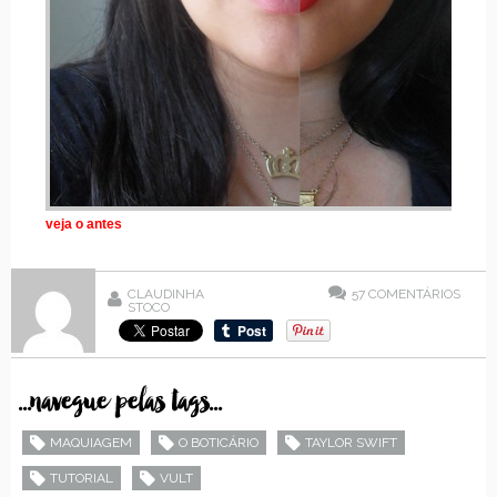
CLAUDINHA
57
COMENTÁRIOS
STOCO
...navegue pelas tags...
MAQUIAGEM
O BOTICÁRIO
TAYLOR SWIFT
TUTORIAL
VULT