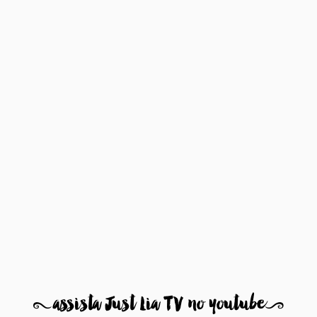
8
assista Just Lia TV no youtube
9