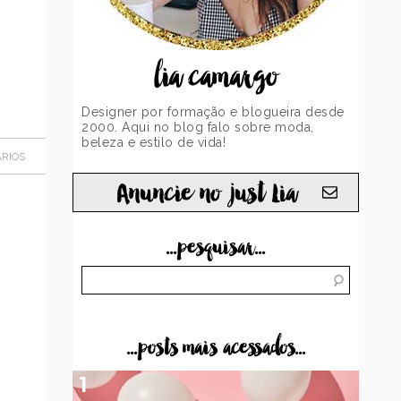
lia camargo
Designer por formação e blogueira desde
2000. Aqui no blog falo sobre moda,
beleza e estilo de vida!
RIOS
Anuncie no just Lia
...pesquisar...
...posts mais acessados...
1