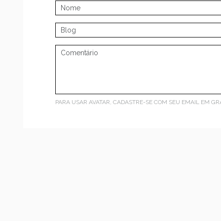
PARA USAR AVATAR, CADASTRE-SE COM SEU EMAIL EM
GR