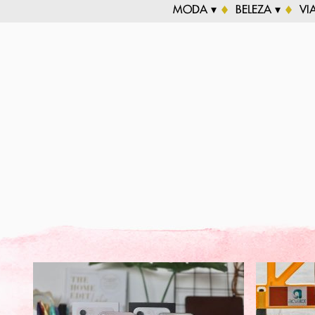
MODA ▾
BELEZA ▾
VI