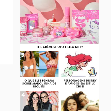
THE CRÈME SHOP X HELLO KITTY
2
3
O QUE ELES PENSAM
PERSONAGENS DISNEY
SOBRE MARQUINHA DE
E AMIGOS EM ESTILO
BIQUÍNI
CHIBI
4
5