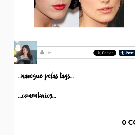
LIA
...navegue pelas tags...
...comentarios...
0
C