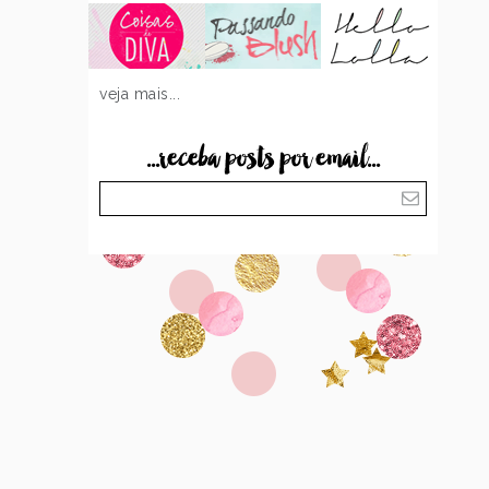
veja mais...
...receba posts por email...