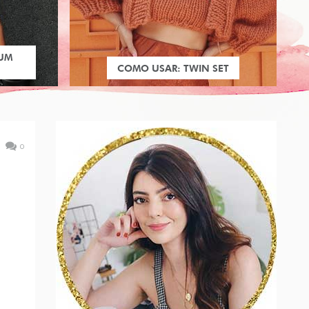
 UM
COMO USAR: TWIN SET
0