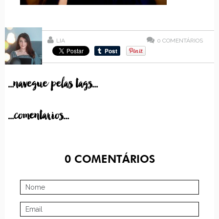
LIA
0
COMENTÁRIOS
...navegue pelas tags...
...comentarios...
0
COMENTÁRIOS