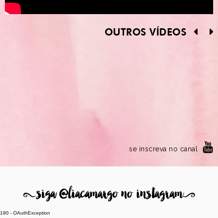
OUTROS VÍDEOS
se inscreva no canal
8
siga @liacamargo no instagram
9
190 - OAuthException