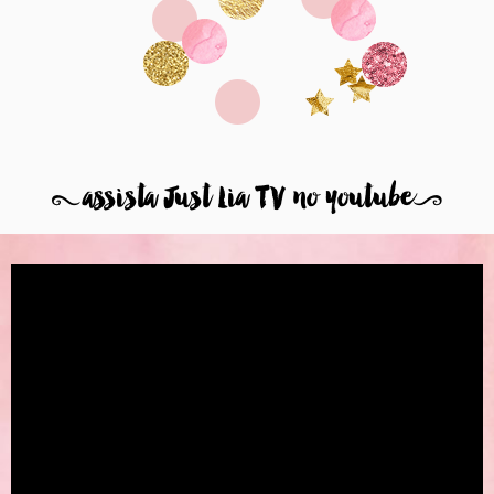
8
assista Just Lia TV no youtube
9