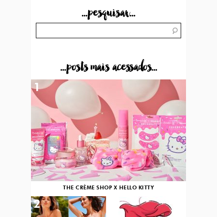
...pesquisar...
...posts mais acessados...
1
THE CRÈME SHOP X HELLO KITTY
2
3