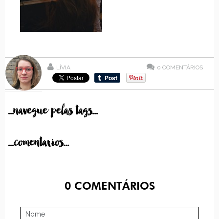
LÍVIA
0
COMENTÁRIOS
...navegue pelas tags...
...comentarios...
0
COMENTÁRIOS