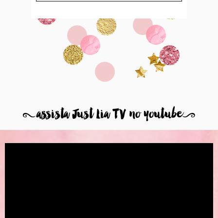
8
assista Just Lia TV no youtube
9