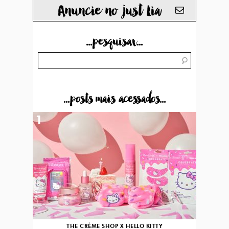
Anuncie no just Lia
...pesquisar...
...posts mais acessados...
1
THE CRÈME SHOP X HELLO KITTY