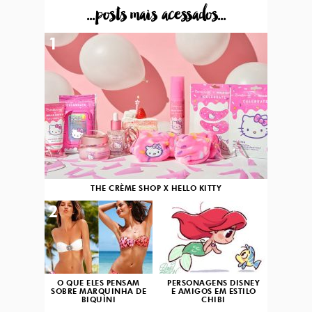
...posts mais acessados...
1
THE CRÈME SHOP X HELLO KITTY
2
3
O QUE ELES PENSAM
PERSONAGENS DISNEY
SOBRE MARQUINHA DE
E AMIGOS EM ESTILO
BIQUÍNI
CHIBI