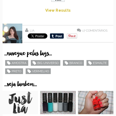
View Results
LIA
17
COMENTÁRIOS
...navegue pelas tags...
AMOSTRA
BIG UNIVERSO
BRANCO
ESMALTE
PRETO
VERMELHO
...veja tambem...