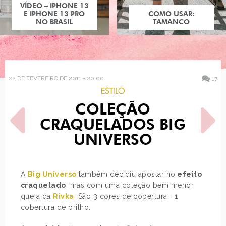
VÍDEO – IPHONE 13
E IPHONE 13 PRO
COMO USAR:
NO BRASIL
TAMANCO
22 DE FEVEREIRO DE 2011 - 20:00
17
ESTILO
COLEÇÃO
CRAQUELADOS BIG
UNIVERSO
POST ANTERIOR
PRÓXIMO POST
A
Big Universo
também decidiu apostar no
efeito
COLEÇÃO COBERTURA
IRMA GRUENHOLZ
craquelado
, mas com uma coleção bem menor
CRAQUELADA RIVKA
que a da
Rivka
. São 3 cores de cobertura + 1
cobertura de brilho.