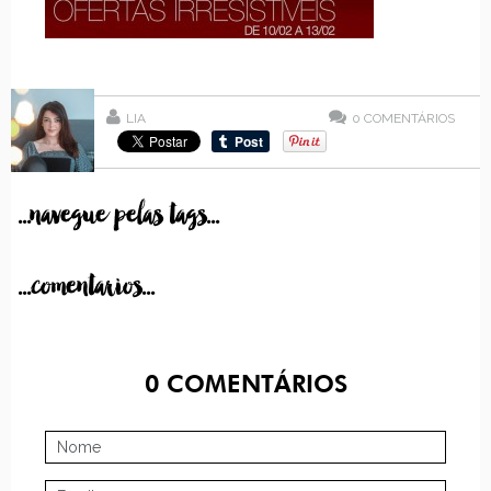
LIA
0
COMENTÁRIOS
...navegue pelas tags...
...comentarios...
0
COMENTÁRIOS