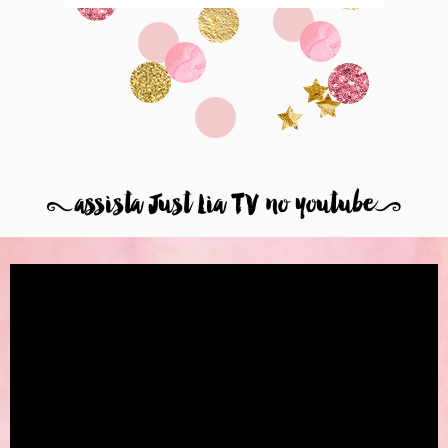
8
assista Just Lia TV no youtube
9