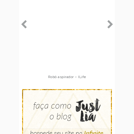
Robô aspirador – ILife