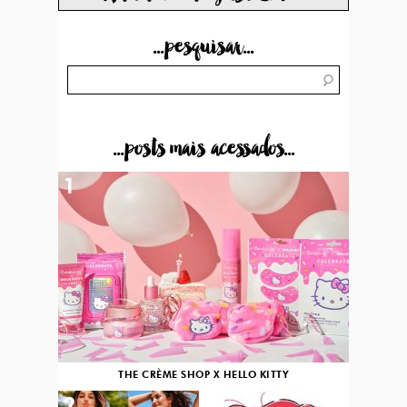
...pesquisar...
...posts mais acessados...
1
THE CRÈME SHOP X HELLO KITTY