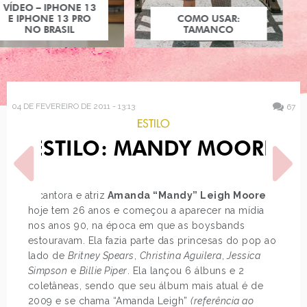
COMO USAR:
TAMANCO
04 DE FEVEREIRO DE 2011 - 13:13
67
ESTILO
ESTILO: MANDY MOORE
A cantora e atriz
Amanda “Mandy” Leigh Moore
hoje tem 26 anos e começou a aparecer na mídia
nos anos 90, na época em que as boysbands
POST ANTERIOR
PRÓXIMO POST
estouravam. Ela fazia parte das princesas do pop ao
ITEM QUE NÃO PODE
DE OLHO NAS IRMÃS MAIS
lado de
Britney Spears
,
Christina Aguilera
,
Jessica
FALTAR NESTE INVERNO
NOVAS!
Simpson
e
Billie Piper
. Ela lançou 6 álbuns e 2
coletâneas, sendo que seu álbum mais atual é de
2009 e se chama “Amanda Leigh”
(referência ao