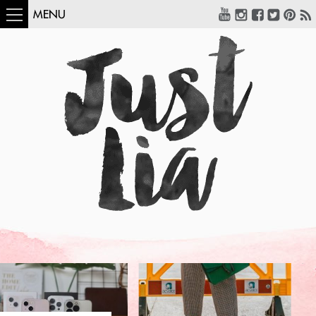
MENU
COMO USAR:
BLUSA UM OMBRO
SÓ