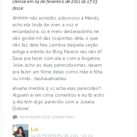
Denise em 04 de fevereiro de 2011 às 17:03
disse:
Ahhhhh não acredito..adoroooo a Mandy,
acho ela linda de viver, a voz é
encantadora…só é meio desleixadinha né…
não gostei mt das roupinhas dela…o que
não faz dela feia…Lembra daquela seção
antiga e extinta do Blog Parece nas não é?
Dava pra fazer com ela e com a Angelina
Jolie…acho as duas parecidíssimas…davam
pra fazer um filme delas como mãe e filha
ou irmãs….hauhauahuahau
ahuaha mentira q vc acha elas parecidas?!
Alguem aí em cima comentou e eu tb acho
q ela tem algo parecido com a Juliana
Didone!
RESPONDER ESSE COMENTÁRIO
Lia
04 DE FEVEREIRO DE 2011 - 20:29