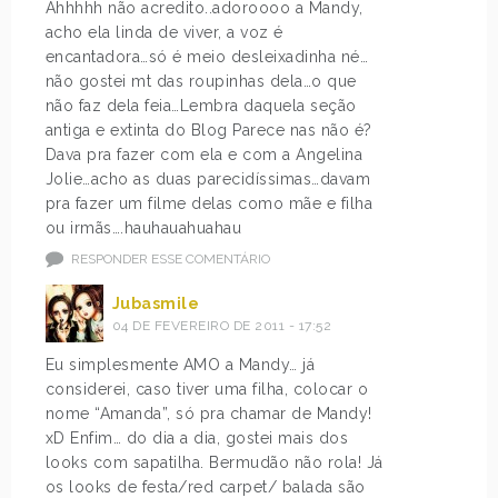
Ahhhhh não acredito..adoroooo a Mandy,
acho ela linda de viver, a voz é
encantadora…só é meio desleixadinha né…
não gostei mt das roupinhas dela…o que
não faz dela feia…Lembra daquela seção
antiga e extinta do Blog Parece nas não é?
Dava pra fazer com ela e com a Angelina
Jolie…acho as duas parecidíssimas…davam
pra fazer um filme delas como mãe e filha
ou irmãs….hauhauahuahau
RESPONDER ESSE COMENTÁRIO
Jubasmile
04 DE FEVEREIRO DE 2011 - 17:52
Eu simplesmente AMO a Mandy… já
considerei, caso tiver uma filha, colocar o
nome “Amanda”, só pra chamar de Mandy!
xD Enfim… do dia a dia, gostei mais dos
looks com sapatilha. Bermudão não rola! Já
os looks de festa/red carpet/ balada são