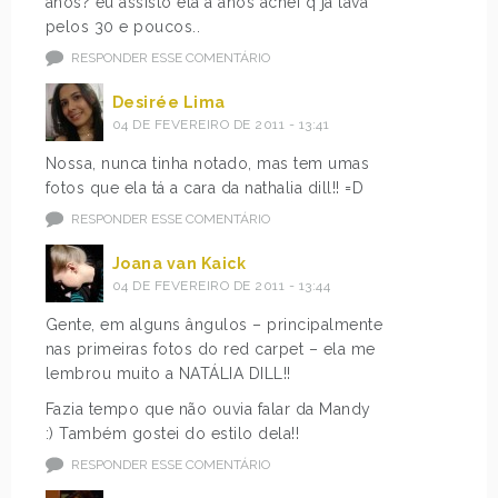
anos? eu assisto ela a anos achei q ja tava
pelos 30 e poucos..
RESPONDER ESSE COMENTÁRIO
Desirée Lima
04 DE FEVEREIRO DE 2011 - 13:41
Nossa, nunca tinha notado, mas tem umas
fotos que ela tá a cara da nathalia dill!! =D
RESPONDER ESSE COMENTÁRIO
Joana van Kaick
04 DE FEVEREIRO DE 2011 - 13:44
Gente, em alguns ângulos – principalmente
nas primeiras fotos do red carpet – ela me
lembrou muito a NATÁLIA DILL!!
Fazia tempo que não ouvia falar da Mandy
:) Também gostei do estilo dela!!
RESPONDER ESSE COMENTÁRIO