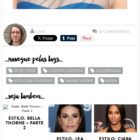
LÍVIA
67
COMENTÁRIOS
...navegue pelas tags...
ATOR-ATRIZ
CANTOR-CANTORA
CELEBRIDADE
ESTILO DAS FAMOSAS
MANDY MOORE
MODA
...veja tambem...
ESTILO: BELLA
THORNE – PARTE
2
ESTILO: LEA
ESTILO: CIARA