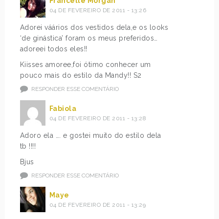
Francelle Morgan
04 DE FEVEREIRO DE 2011 - 13:26
Adorei váários dos vestidos dela,e os looks
‘de ginástica’ foram os meus preferidos…
adoreei todos eles!!
Kiisses amoree,foi ótimo conhecer um
pouco mais do estilo da Mandy!! S2
RESPONDER ESSE COMENTÁRIO
Fabiola
04 DE FEVEREIRO DE 2011 - 13:28
Adoro ela …. e gostei muito do estilo dela
tb !!!!
Bjus
RESPONDER ESSE COMENTÁRIO
Maye
04 DE FEVEREIRO DE 2011 - 13:29