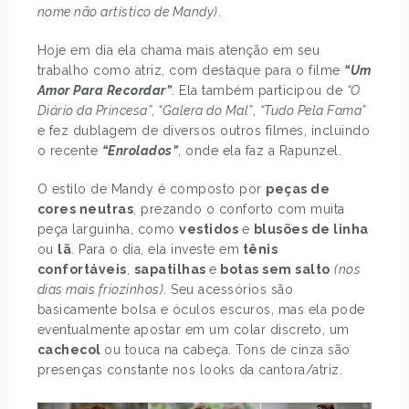
nome não artístico de Mandy)
.
Hoje em dia ela chama mais atenção em seu
trabalho como atriz, com destaque para o filme
“Um
Amor Para Recordar”
. Ela também participou de
“O
Diário da Princesa”
,
“Galera do Mal”
,
“Tudo Pela Fama”
e fez dublagem de diversos outros filmes, incluindo
o recente
“Enrolados”
, onde ela faz a Rapunzel.
O estilo de Mandy é composto por
peças de
cores neutras
, prezando o conforto com muita
peça larguinha, como
vestidos
e
blusões de linha
ou
lã
. Para o dia, ela investe em
tênis
confortáveis
,
sapatilhas
e
botas sem salto
(nos
dias mais friozinhos)
. Seu acessórios são
basicamente bolsa e óculos escuros, mas ela pode
eventualmente apostar em um colar discreto, um
cachecol
ou touca na cabeça. Tons de cinza são
presenças constante nos looks da cantora/atriz.