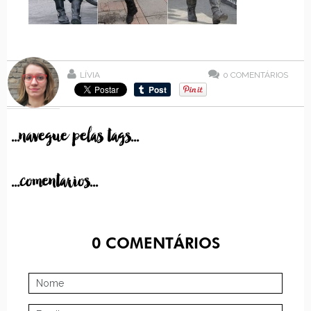
LÍVIA
0
COMENTÁRIOS
...navegue pelas tags...
...comentarios...
0
COMENTÁRIOS