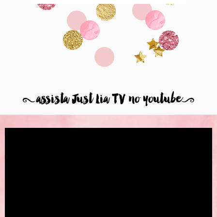
8
assista Just Lia TV no youtube
9