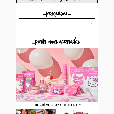
...pesquisar...
...posts mais acessados...
1
THE CRÈME SHOP X HELLO KITTY