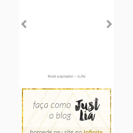
Robô aspirador – ILife