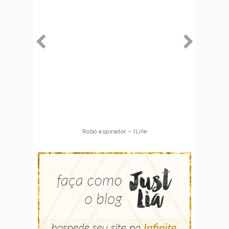
Robô aspirador – ILife