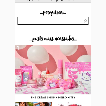
...pesquisar...
...posts mais acessados...
1
THE CRÈME SHOP X HELLO KITTY