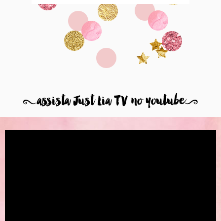
8
assista Just Lia TV no youtube
9