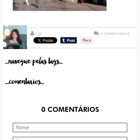
LIA
0
COMENTÁRIOS
...navegue pelas tags...
...comentarios...
0
COMENTÁRIOS