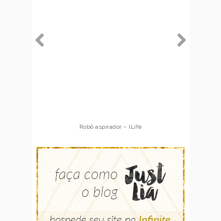
Robô aspirador – ILife