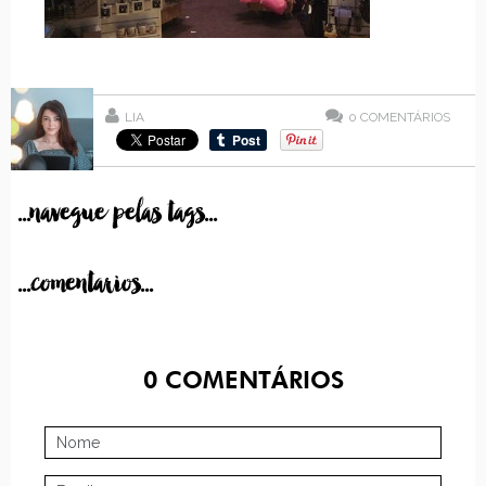
LIA
0
COMENTÁRIOS
...navegue pelas tags...
...comentarios...
0
COMENTÁRIOS