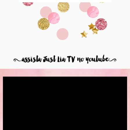
8
assista Just Lia TV no youtube
9