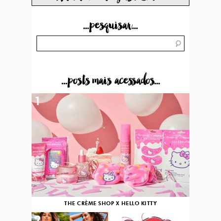
...pesquisar...
...posts mais acessados...
1
THE CRÈME SHOP X HELLO KITTY