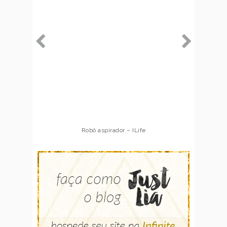
Robô aspirador – ILife