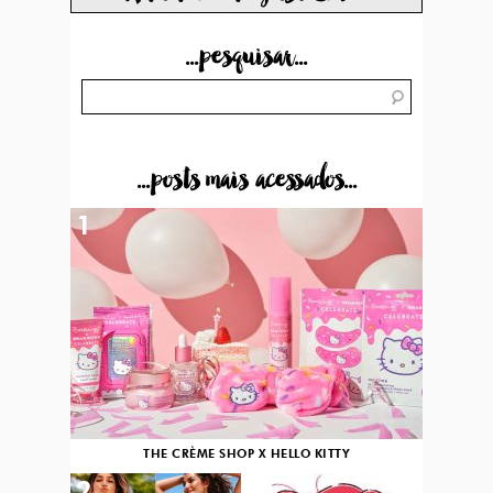
...pesquisar...
...posts mais acessados...
1
THE CRÈME SHOP X HELLO KITTY