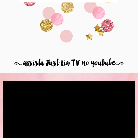
8
assista Just Lia TV no youtube
9