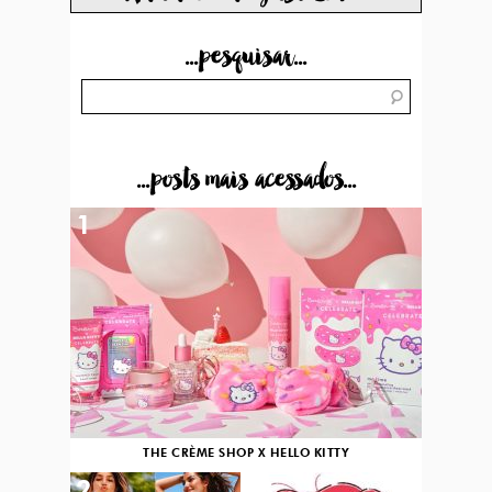
...pesquisar...
...posts mais acessados...
1
THE CRÈME SHOP X HELLO KITTY