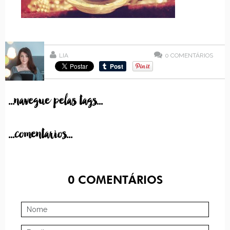
LIA
0
COMENTÁRIOS
...navegue pelas tags...
...comentarios...
0
COMENTÁRIOS