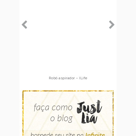
Robô aspirador – ILife