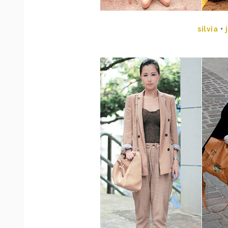
silvia
+