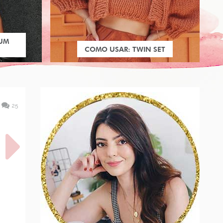
 UM
COMO USAR: TWIN SET
25