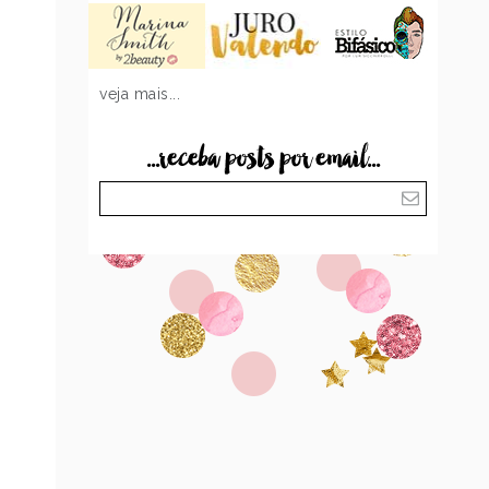
veja mais...
...receba posts por email...