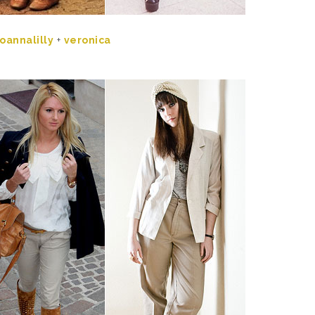
joannalilly
+
veronica