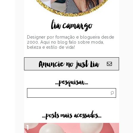
lia camargo
Designer por formação e blogueira desde
2000. Aqui no blog falo sobre moda,
beleza e estilo de vida!
Anuncie no just Lia
...pesquisar...
...posts mais acessados...
1