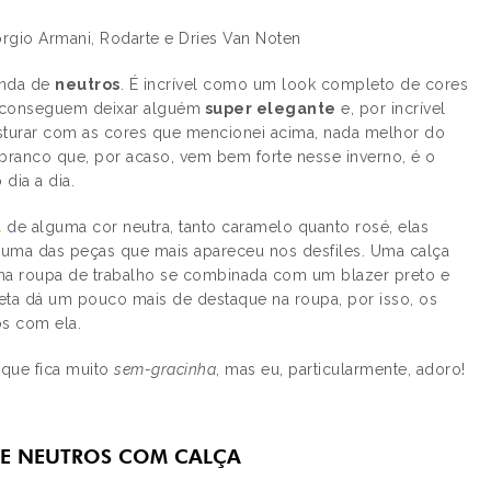
rgio Armani, Rodarte e Dries Van Noten
onda de
neutros
. É incrível como um look completo de cores
a conseguem deixar alguém
super elegante
e, por incrível
isturar com as cores que mencionei acima, nada melhor do
 branco que, por acaso, vem bem forte nesse inverno, é o
dia a dia.
a
de alguma cor neutra, tanto caramelo quanto rosé, elas
oi uma das peças que mais apareceu nos desfiles. Uma calça
ma roupa de trabalho se combinada com um blazer preto e
eta dá um pouco mais de destaque na roupa, por isso, os
s com ela.
rque fica muito
sem-gracinha
, mas eu, particularmente, adoro!
DE NEUTROS COM CALÇA