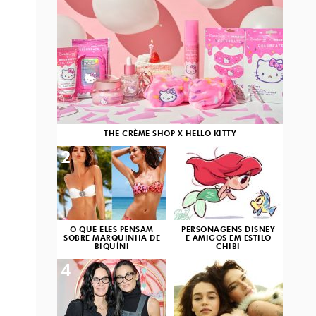
THE CRÈME SHOP X HELLO KITTY
2
3
O QUE ELES PENSAM
PERSONAGENS DISNEY
SOBRE MARQUINHA DE
E AMIGOS EM ESTILO
BIQUÍNI
CHIBI
4
5