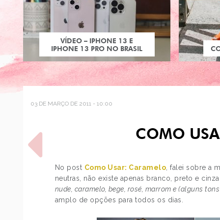
VÍDEO – IPHONE 13 E
IPHONE 13 PRO NO BRASIL
C
03 DE MARÇO DE 2011 - 10:00
COMO USA
No post
Como Usar: Caramelo
, falei sobre a 
neutras, não existe apenas branco, preto e cinz
nude, caramelo, bege, rosé, marrom e (alguns tons 
POST ANTERIOR
amplo de opções para todos os dias.
DESEJO DO DIA: FIM DAS
CHUVAS