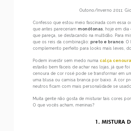
Outono/Inverno 2011: Gio
Confesso que estou meio fascinada com essa 
que antes pareceriam
monótonas
, hoje em di
que pareça, se destacando na multidão. Para m
que os reis da combinação:
preto e branco
. O
complemento perfeito para looks mais leves, do 
Podem investir sem medo numa
calça cenour
estarão bem fáceis de achar nas lojas, já que f
cenoura de cor rosé pode se transformar em u
uma blusa ou camisa branca por baixo. A cor pr
neutros ficam com mais personalidade se usado
Muita gente não gosta de misturar tais cores po
O que vocês acham, meninas?
1. MISTURA 