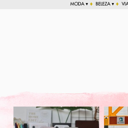
MODA ▾
BELEZA ▾
VI