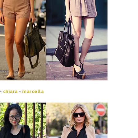
+
chiara
+
marcella