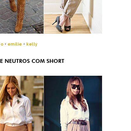
yo
+
emilie
+
kelly
DE NEUTROS COM SHORT