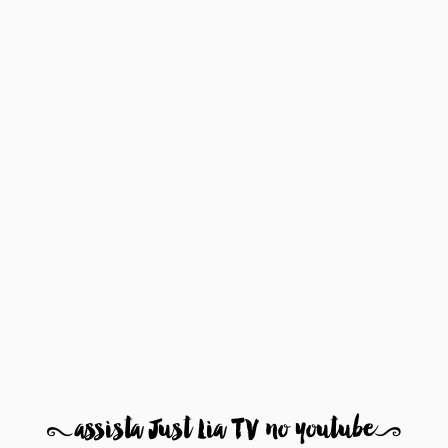
8
assista Just Lia TV no youtube
9