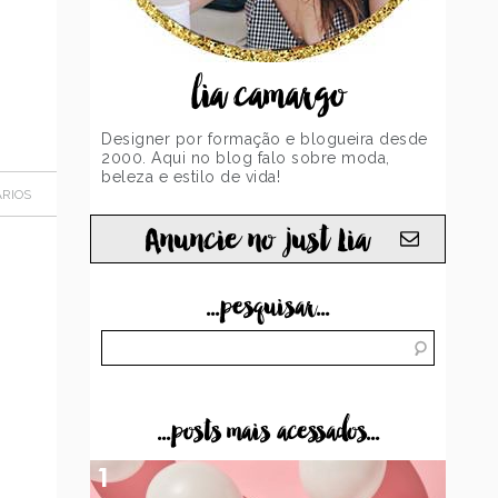
lia camargo
Designer por formação e blogueira desde
2000. Aqui no blog falo sobre moda,
beleza e estilo de vida!
RIOS
Anuncie no just Lia
...pesquisar...
...posts mais acessados...
1