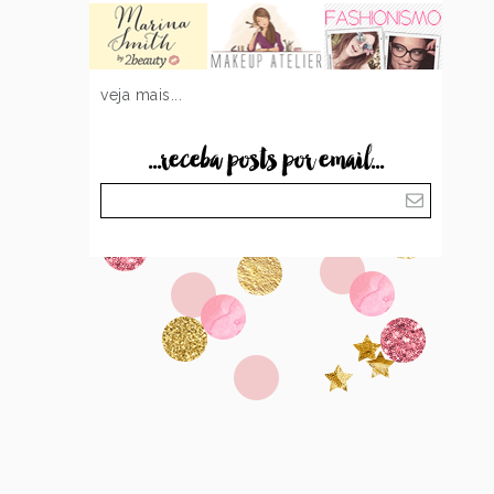
veja mais...
...receba posts por email...