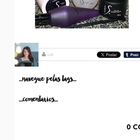
LIA
...navegue pelas tags...
...comentarios...
0
C