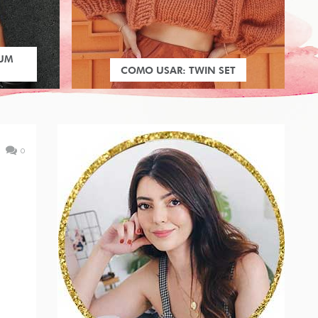
 UM
COMO USAR: TWIN SET
0