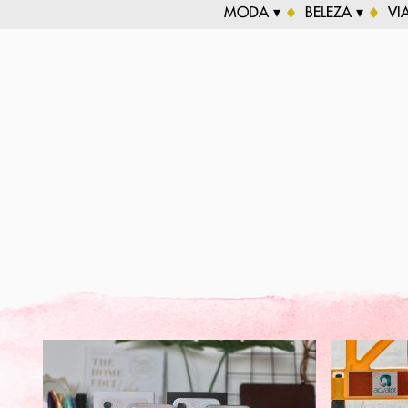
MODA ▾
BELEZA ▾
VI