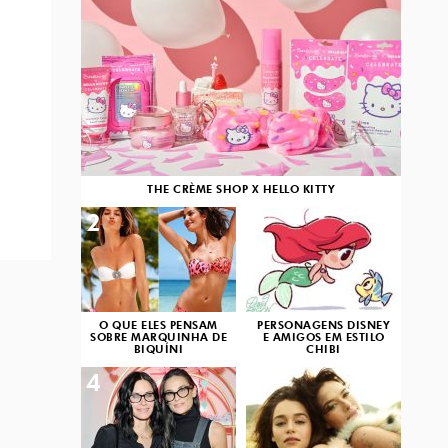
THE CRÈME SHOP X HELLO KITTY
2
3
O QUE ELES PENSAM
PERSONAGENS DISNEY
SOBRE MARQUINHA DE
E AMIGOS EM ESTILO
BIQUÍNI
CHIBI
4
5