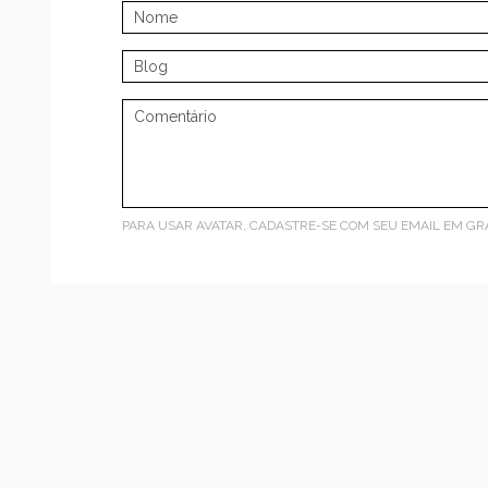
PARA USAR AVATAR, CADASTRE-SE COM SEU EMAIL EM
GR