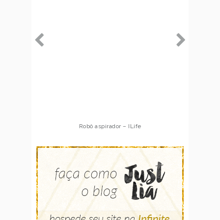
Robô aspirador – ILife