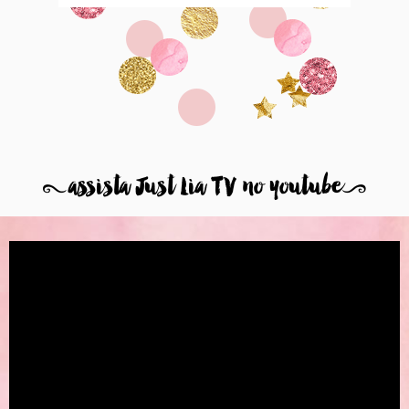
8
assista Just Lia TV no youtube
9