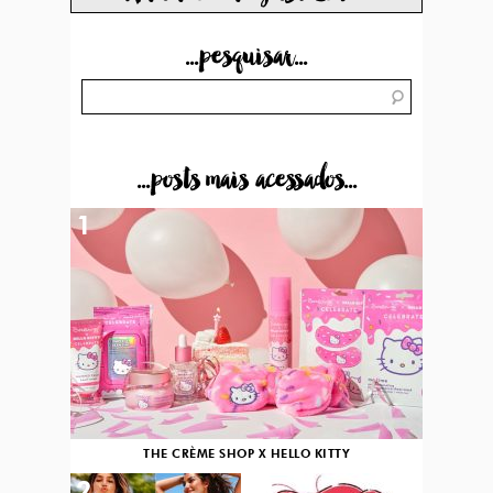
...pesquisar...
...posts mais acessados...
1
THE CRÈME SHOP X HELLO KITTY