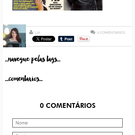
LIA
0
COMENTÁRIOS
...navegue pelas tags...
...comentarios...
0
COMENTÁRIOS