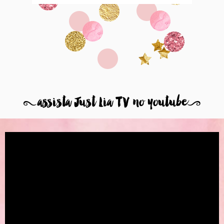
8
assista Just Lia TV no youtube
9