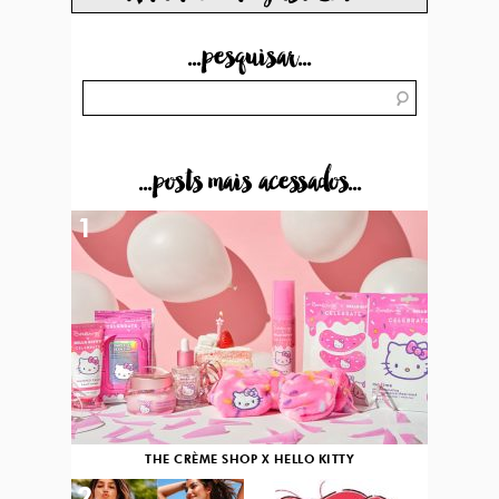
...pesquisar...
...posts mais acessados...
1
THE CRÈME SHOP X HELLO KITTY