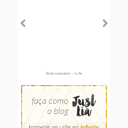
Robô aspirador – ILife