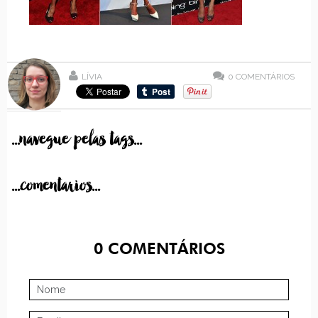
LÍVIA
0
COMENTÁRIOS
...navegue pelas tags...
...comentarios...
0
COMENTÁRIOS