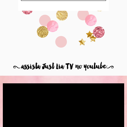
8
assista Just Lia TV no youtube
9