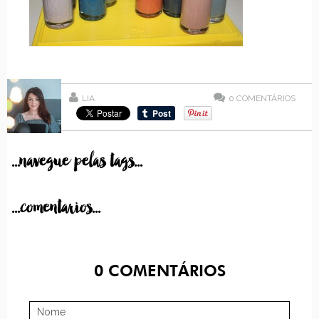
LIA
0
COMENTÁRIOS
...navegue pelas tags...
...comentarios...
0
COMENTÁRIOS