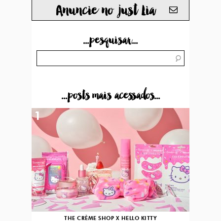
Anuncie no just Lia
...pesquisar...
...posts mais acessados...
1
THE CRÈME SHOP X HELLO KITTY