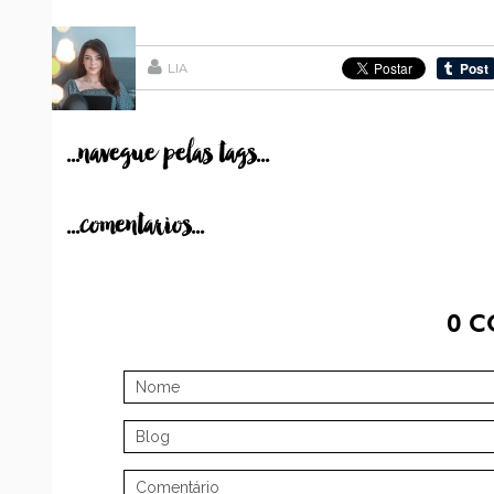
LIA
...navegue pelas tags...
...comentarios...
0
C