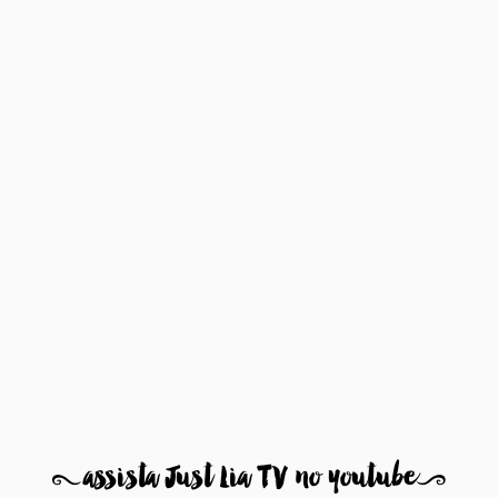
8
assista Just Lia TV no youtube
9