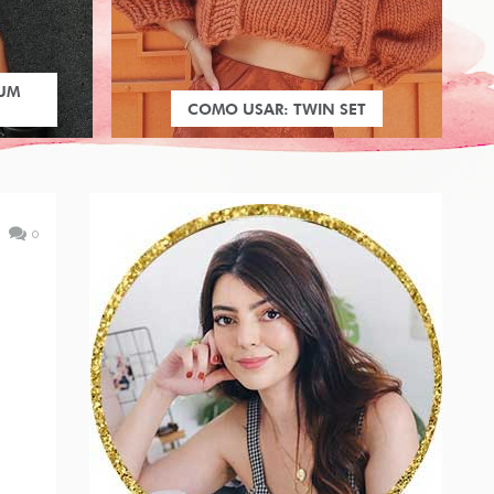
 UM
COMO USAR: TWIN SET
0