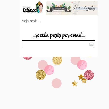
veja mais...
...receba posts por email...