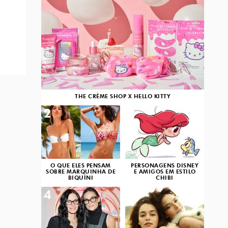
THE CRÈME SHOP X HELLO KITTY
2
3
O QUE ELES PENSAM
PERSONAGENS DISNEY
SOBRE MARQUINHA DE
E AMIGOS EM ESTILO
BIQUÍNI
CHIBI
4
5