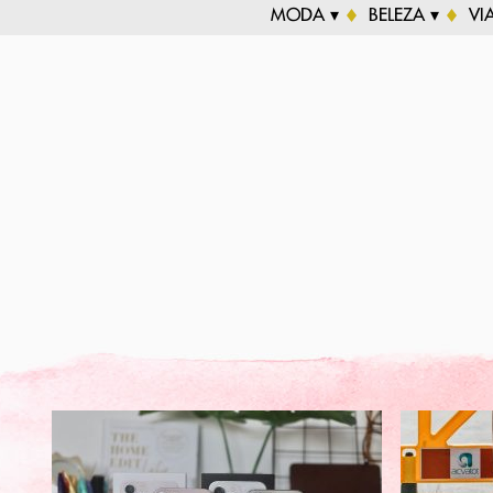
MODA ▾
BELEZA ▾
VI