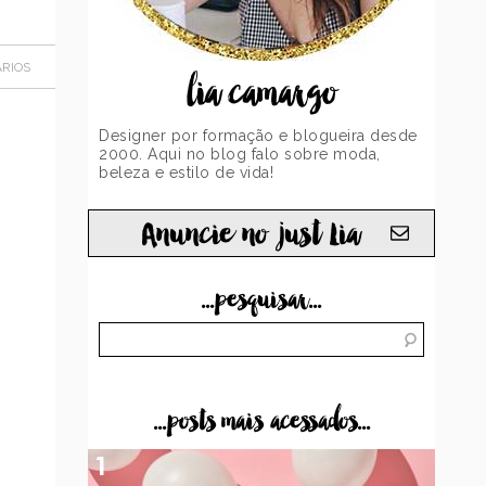
RIOS
lia camargo
Designer por formação e blogueira desde
2000. Aqui no blog falo sobre moda,
beleza e estilo de vida!
Anuncie no just Lia
...pesquisar...
...posts mais acessados...
1