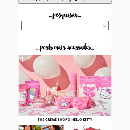
...pesquisar...
...posts mais acessados...
1
THE CRÈME SHOP X HELLO KITTY