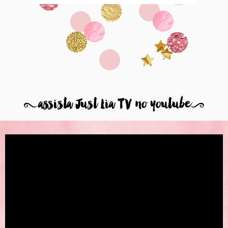
8
assista Just Lia TV no youtube
9