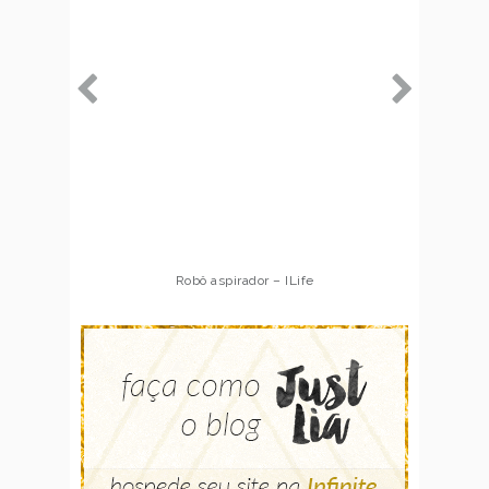
Robô aspirador – ILife