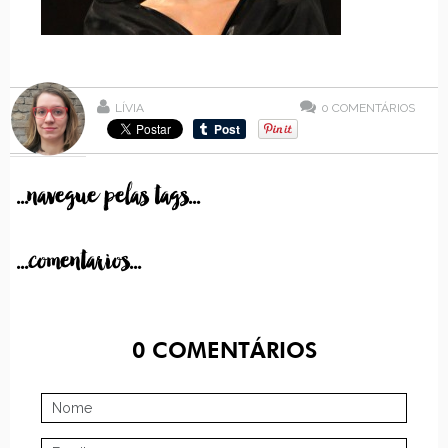
LÍVIA
0
COMENTÁRIOS
...navegue pelas tags...
...comentarios...
0
COMENTÁRIOS