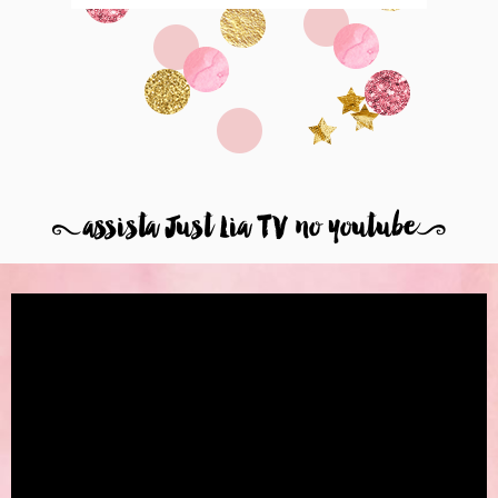
8
assista Just Lia TV no youtube
9