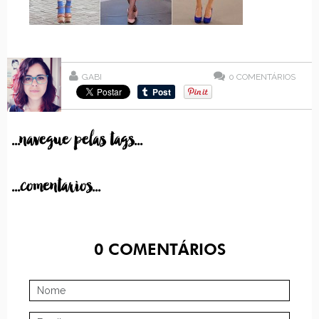
GABI
0
COMENTÁRIOS
...navegue pelas tags...
...comentarios...
0
COMENTÁRIOS