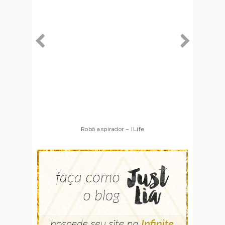
Robô aspirador – ILife