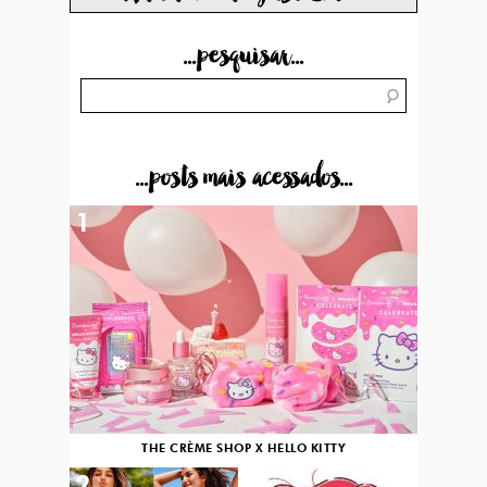
...pesquisar...
...posts mais acessados...
1
THE CRÈME SHOP X HELLO KITTY