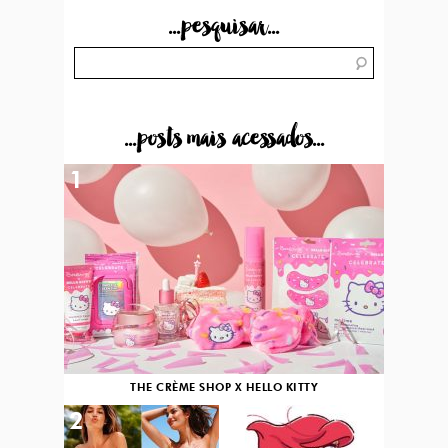
...pesquisar...
...posts mais acessados...
1
THE CRÈME SHOP X HELLO KITTY
2
3