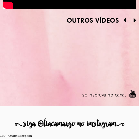
OUTROS VÍDEOS
se inscreva no canal
8
siga @liacamargo no instagram
9
190 - OAuthException