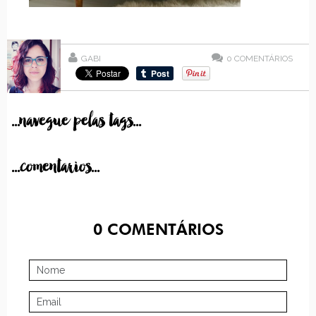
GABI
0
COMENTÁRIOS
...navegue pelas tags...
...comentarios...
0
COMENTÁRIOS