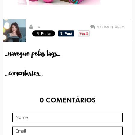
LIA
0
COMENTÁRIOS
...navegue pelas tags...
...comentarios...
0
COMENTÁRIOS