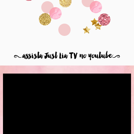
8
assista Just Lia TV no youtube
9