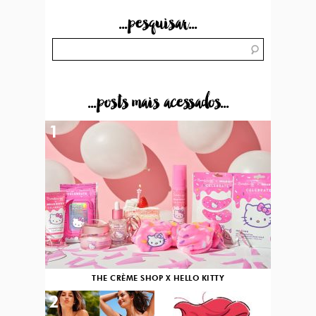
...pesquisar...
...posts mais acessados...
1
THE CRÈME SHOP X HELLO KITTY
2
3