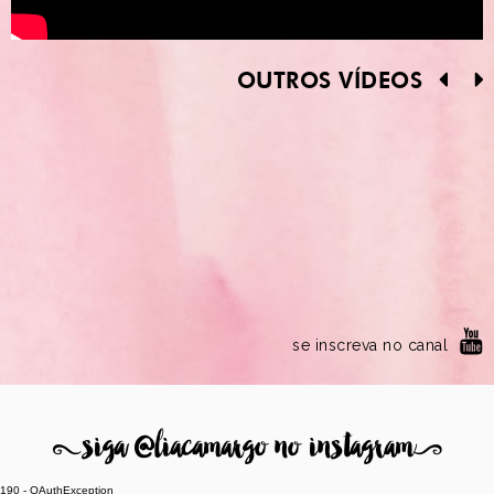
OUTROS VÍDEOS
se inscreva no canal
8
siga @liacamargo no instagram
9
190 - OAuthException