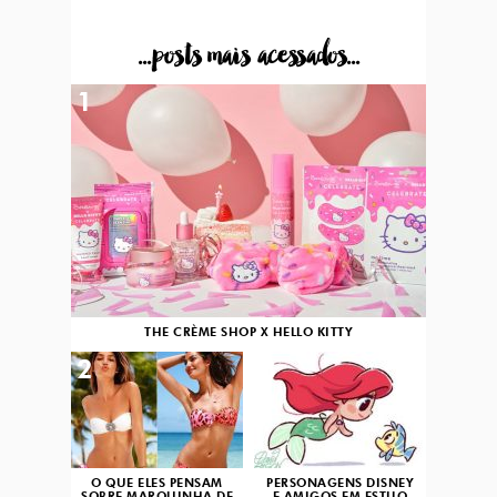
...posts mais acessados...
1
THE CRÈME SHOP X HELLO KITTY
2
3
O QUE ELES PENSAM
PERSONAGENS DISNEY