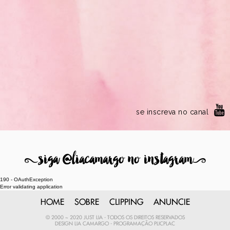
se inscreva no canal
8
siga @liacamargo no instagram
9
190 - OAuthException
Error validating application
HOME
SOBRE
CLIPPING
ANUNCIE
© 2000 ~ 2020 JUST LIA - TODOS OS DIREITOS RESERVADOS
DESIGN
LIA CAMARGO
- PROGRAMAÇÃO
PLICPLAC