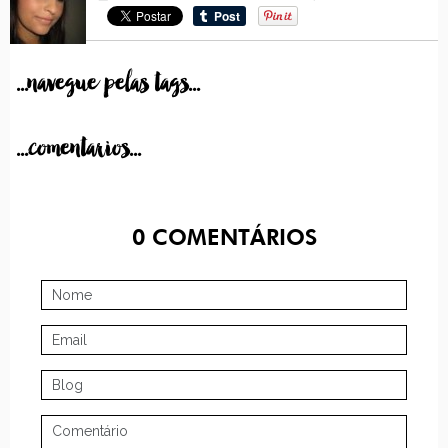
...navegue pelas tags...
...comentarios...
0
COMENTÁRIOS