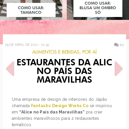
COMO USAR:
COMO USAR:
BLUSA UM OMBRO
TAMANCO
SÓ
29 DE ABRIL DE 2011 - 01:35
80
ALIMENTOS E BEBIDAS
,
POR AÍ
RESTAURANTES DA ALICE
NO PAÍS DAS
MARAVILHAS
POST ANTERIOR
PRÓXIMO POST
Uma empresa de design de interiores do Japão
MAQUIAGEM URBAN DECAY
LET THE MEMORIES BEGIN
chamada
Fantastic Design Works Co
se inspirou
- DISNEY PARKS
em
“Alice no País das Maravilhas”
pra criar
ambientes maravilhosos para 2 restaurantes
temáticos.