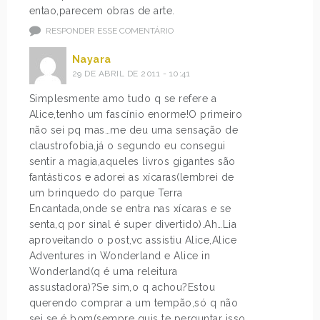
entao,parecem obras de arte.
RESPONDER ESSE COMENTÁRIO
Nayara
29 DE ABRIL DE 2011 - 10:41
Simplesmente amo tudo q se refere a
Alice,tenho um fascínio enorme!O primeiro
não sei pq mas…me deu uma sensação de
claustrofobia,já o segundo eu consegui
sentir a magia,aqueles livros gigantes são
fantásticos e adorei as xícaras(lembrei de
um brinquedo do parque Terra
Encantada,onde se entra nas xícaras e se
senta,q por sinal é super divertido).Ah…Lia
aproveitando o post,vc assistiu Alice,Alice
Adventures in Wonderland e Alice in
Wonderland(q é uma releitura
assustadora)?Se sim,o q achou?Estou
querendo comprar a um tempão,só q não
sei se é bom(sempre quis te perguntar isso