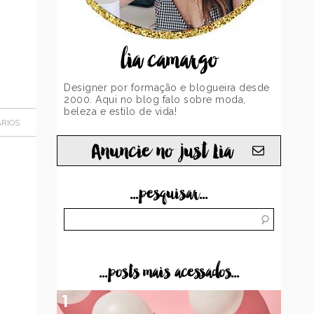
lia camargo
Designer por formação e blogueira desde
2000. Aqui no blog falo sobre moda,
beleza e estilo de vida!
RIOS
Anuncie no just Lia
...pesquisar...
...posts mais acessados...
1