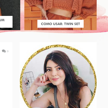
 UM
COMO USAR: TWIN SET
0