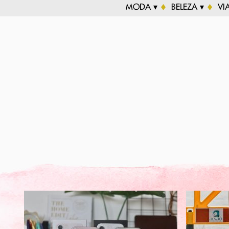
MODA ▾
BELEZA ▾
VI