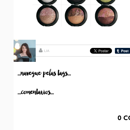
LIA
...navegue pelas tags...
...comentarios...
0
C