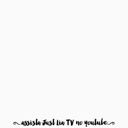
8
assista Just Lia TV no youtube
9