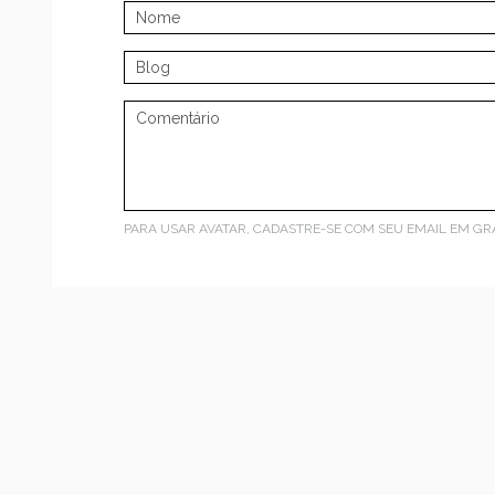
PARA USAR AVATAR, CADASTRE-SE COM SEU EMAIL EM
GR