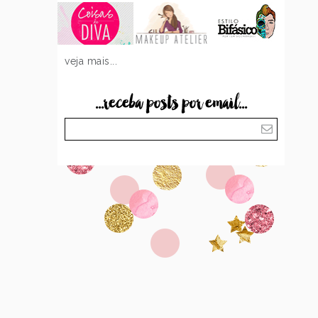
veja mais...
...receba posts por email...