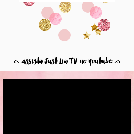
8
assista Just Lia TV no youtube
9