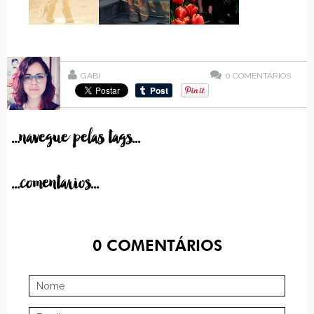
GABI
0
COMENTÁRIOS
...navegue pelas tags...
...comentarios...
0
COMENTÁRIOS