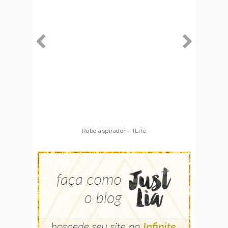
Robô aspirador – ILife