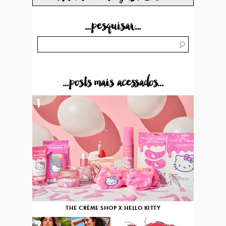
...pesquisar...
...posts mais acessados...
1
THE CRÈME SHOP X HELLO KITTY