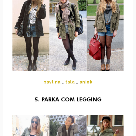
pavlina
_
tala
_
aniek
5. PARKA COM LEGGING