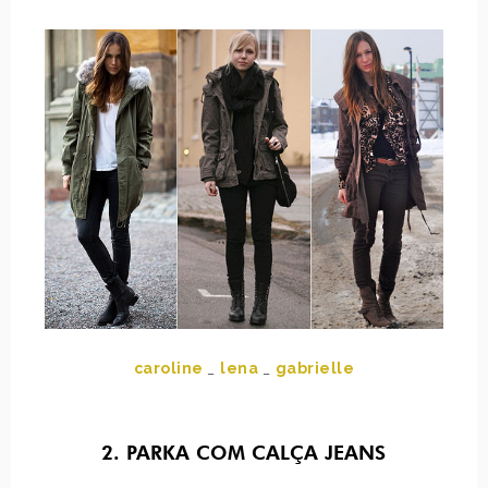
caroline
_
lena
_
gabrielle
2. PARKA COM CALÇA JEANS