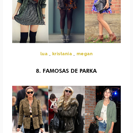
lua
_
kristania
_
megan
8. FAMOSAS DE PARKA