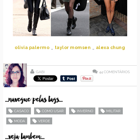
olivia palermo
_
taylor momsen
_
alexa chung
GABI
44
COMENTÁRIOS
...navegue pelas tags...
CASACO
COMO USAR
INVERNO
MILITAR
MODA
VERDE
...veja tambem...