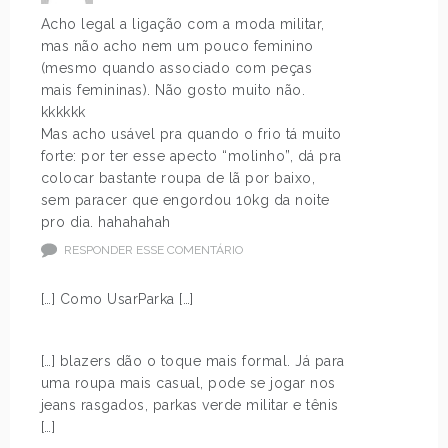
Acho legal a ligação com a moda militar,
mas não acho nem um pouco feminino
(mesmo quando associado com peças
mais femininas). Não gosto muito não.
kkkkkk
Mas acho usável pra quando o frio tá muito
forte: por ter esse apecto “molinho”, dá pra
colocar bastante roupa de lã por baixo,
sem paracer que engordou 10kg da noite
pro dia. hahahahah
RESPONDER ESSE COMENTÁRIO
[…] Como UsarParka […]
[…] blazers dão o toque mais formal. Já para
uma roupa mais casual, pode se jogar nos
jeans rasgados, parkas verde militar e tênis
[…]