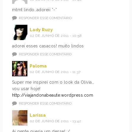
mtmt lindo..adoreii *-*
RESPONDER ESSE COMENTÁRIO
Lady Ruzy
02 DE JUNHO DE 2011 - 10:58
adorei esses casacos! muito lindos
RESPONDER ESSE COMENTÁRIO
Paloma
02 DE JUNHO DE 2011 - 11:37
Super me inspirei com o look da Olivia…
vou usar hoje!
http://viajandonabeaute.wordpress.com
RESPONDER ESSE COMENTÁRIO
Larissa
02 DE JUNHO DE 2011 - 13:42
Ai gente queria um desse! :/