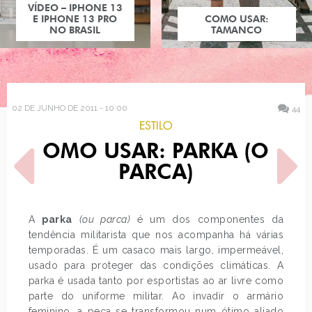
COMO USAR:
TAMANCO
02 DE JUNHO DE 2011 - 10:00
44
ESTILO
COMO USAR: PARKA (OU
PARCA)
A
parka
(ou parca)
é um dos componentes da
tendência militarista que nos acompanha há várias
POST ANTERIOR
PRÓXIMO POST
temporadas. É um casaco mais largo, impermeável,
LOOK DO DIA:
TE QUIERO
CASAQUINHO FLORAL
usado para proteger das condições climáticas. A
parka é usada tanto por esportistas ao ar livre como
parte do uniforme militar. Ao invadir o armário
feminino, a peça se transformou num ótimo aliado