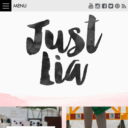
MENU
COMO USAR:
BLUSA UM OMBRO
SÓ