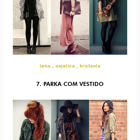
lena
_
anjelica
_
kristania
7. PARKA COM VESTIDO