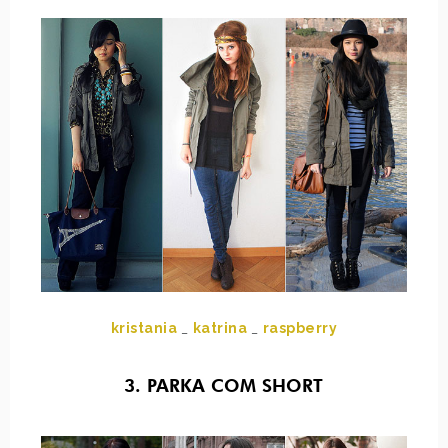
kristania
_
katrina
_
raspberry
3. PARKA COM SHORT