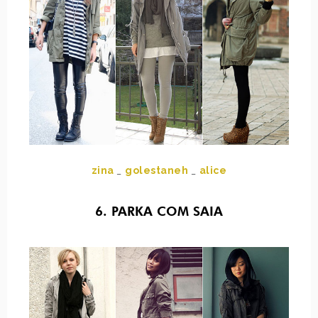
zina
_
golestaneh
_
alice
6. PARKA COM SAIA