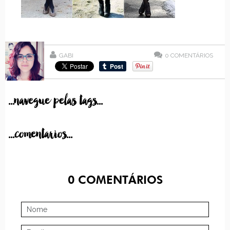
GABI
0
COMENTÁRIOS
...navegue pelas tags...
...comentarios...
0
COMENTÁRIOS