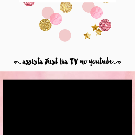
8
assista Just Lia TV no youtube
9