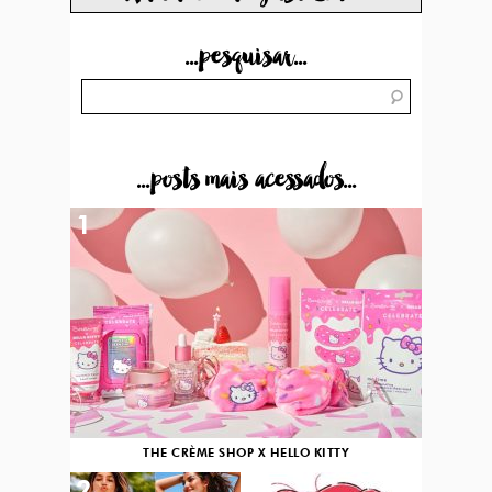
...pesquisar...
...posts mais acessados...
1
THE CRÈME SHOP X HELLO KITTY