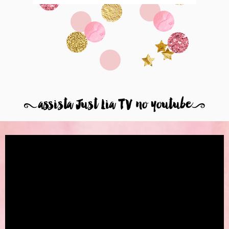
8
assista Just Lia TV no youtube
9