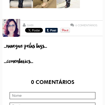
GABI
0
COMENTÁRIOS
...navegue pelas tags...
...comentarios...
0
COMENTÁRIOS