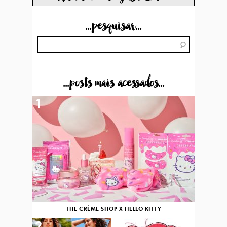
...pesquisar...
...posts mais acessados...
1
THE CRÈME SHOP X HELLO KITTY