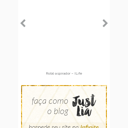
Robô aspirador – ILife