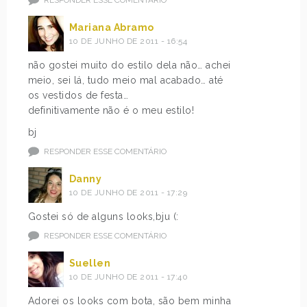
Mariana Abramo
10 DE JUNHO DE 2011 - 16:54
não gostei muito do estilo dela não… achei
meio, sei lá, tudo meio mal acabado… até
os vestidos de festa…
definitivamente não é o meu estilo!
bj
RESPONDER ESSE COMENTÁRIO
Danny
10 DE JUNHO DE 2011 - 17:29
Gostei só de alguns looks,bju (:
RESPONDER ESSE COMENTÁRIO
Suellen
10 DE JUNHO DE 2011 - 17:40
Adorei os looks com bota, são bem minha