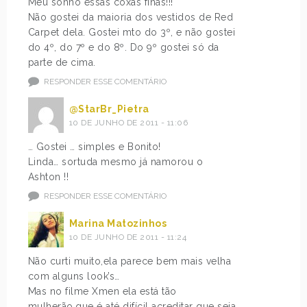
Meu sonho essas coxas finas!!!
Não gostei da maioria dos vestidos de Red
Carpet dela. Gostei mto do 3º, e não gostei
do 4º, do 7º e do 8º. Do 9º gostei só da
parte de cima.
RESPONDER ESSE COMENTÁRIO
@StarBr_Pietra
10 DE JUNHO DE 2011 - 11:06
… Gostei … simples e Bonito!
Linda… sortuda mesmo já namorou o
Ashton !!
RESPONDER ESSE COMENTÁRIO
Marina Matozinhos
10 DE JUNHO DE 2011 - 11:24
Não curti muito,ela parece bem mais velha
com alguns look’s…
Mas no filme Xmen ela está tão
mulherão,que é até difícil acreditar que seja