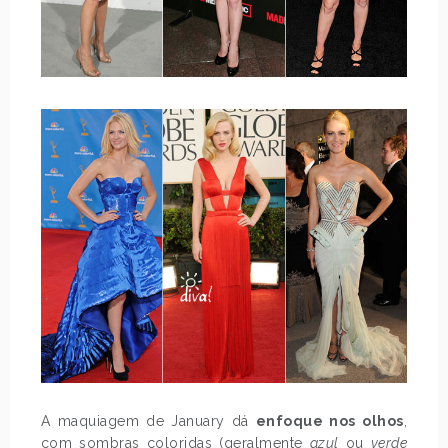
A maquiagem de January dá
enfoque nos olhos
,
com sombras coloridas (geralmente
azul
ou
verde