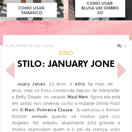
COMO USAR:
COMO USAR:
BLUSA UM OMBRO
TAMANCO
SÓ
10 DE JUNHO DE 2011 - 10:00
70
ESTILO
ESTILO: JANUARY JONES
January Jones
, 33 anos, é
atriz
há mais de 10
anos, mas só ficou conhecida depois de interpretar
a Betty Draper, no seriado
Mad Men
. Agora ela está
POST ANTERIOR
PRÓXIMO POST
em cartaz nos cinemas como a mutante
Emma Frost
FAIRYTALE FANTASIES 2011
UM OIZINHO DE PARIS!
em
X-Men: Primeira Classe
. Já namorou o
Ashton
Kutcher
sortuda
quando se mudou para Los
Angeles. No entanto, atualmente
está grávida
e
muitos especulam quem é o pai da criança, visto