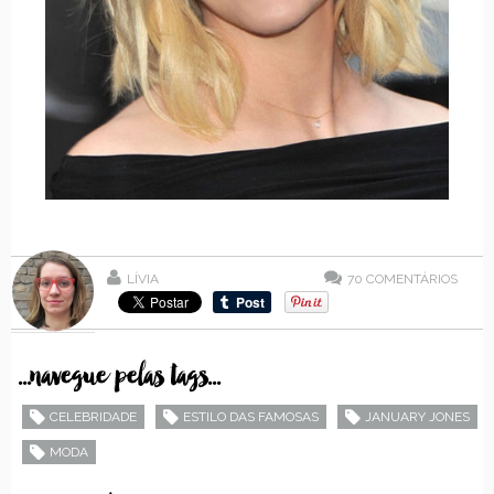
LÍVIA
70
COMENTÁRIOS
...navegue pelas tags...
CELEBRIDADE
ESTILO DAS FAMOSAS
JANUARY JONES
MODA