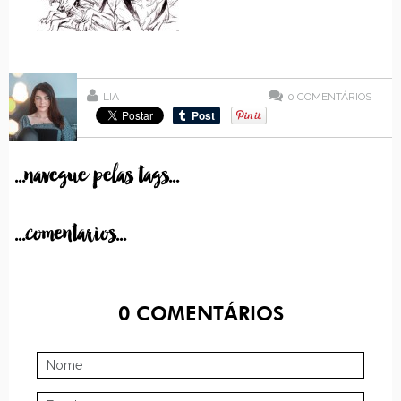
LIA
0
COMENTÁRIOS
...navegue pelas tags...
...comentarios...
0
COMENTÁRIOS