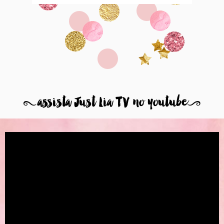
8
assista Just Lia TV no youtube
9