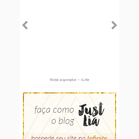
Robô aspirador – ILife