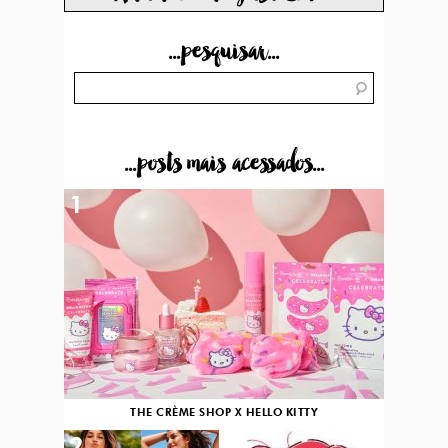
...pesquisar...
...posts mais acessados...
1
THE CRÈME SHOP X HELLO KITTY