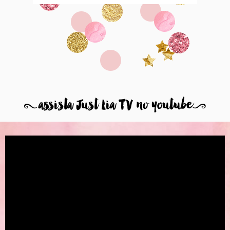
8
assista Just Lia TV no youtube
9