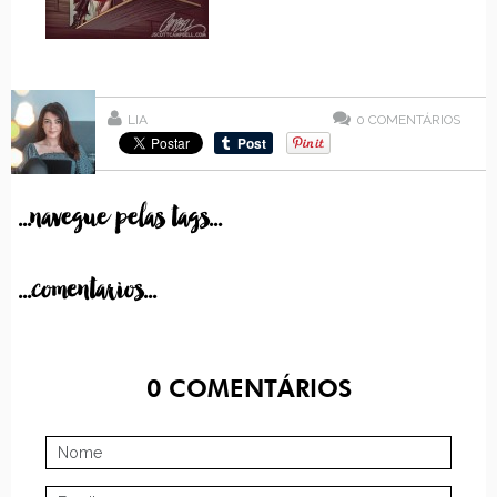
LIA
0
COMENTÁRIOS
...navegue pelas tags...
...comentarios...
0
COMENTÁRIOS