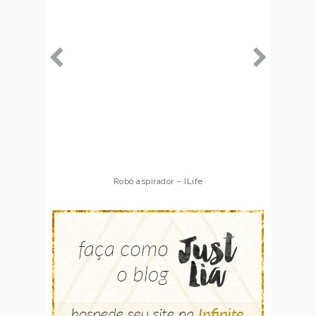
Robô aspirador – ILife