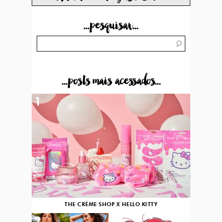
...pesquisar...
...posts mais acessados...
1
THE CRÈME SHOP X HELLO KITTY