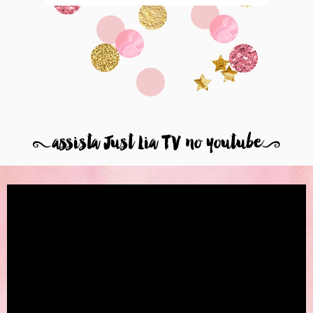
8
assista Just Lia TV no youtube
9