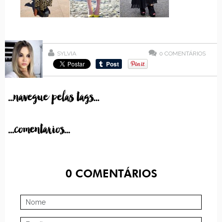
SYLVIA
0
COMENTÁRIOS
...navegue pelas tags...
...comentarios...
0
COMENTÁRIOS