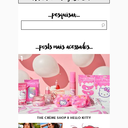
...pesquisar...
...posts mais acessados...
1
THE CRÈME SHOP X HELLO KITTY