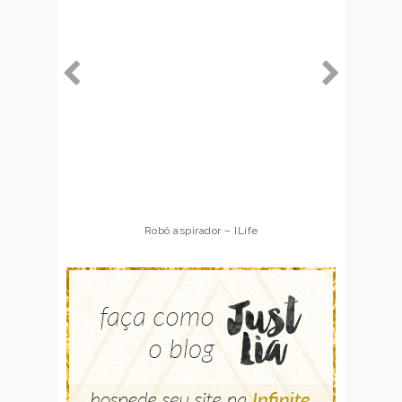
Robô aspirador – ILife