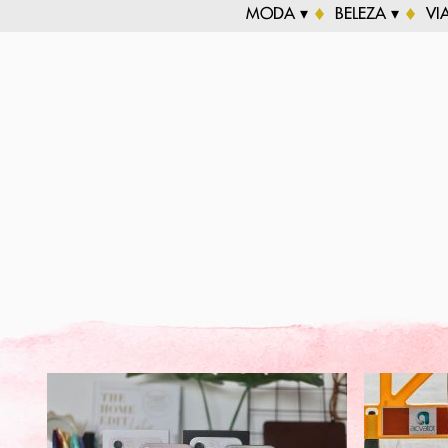
MODA ▾
BELEZA ▾
VI