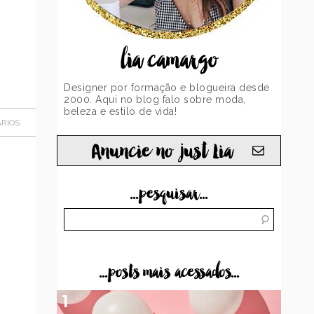
lia camargo
Designer por formação e blogueira desde
2000. Aqui no blog falo sobre moda,
beleza e estilo de vida!
RIOS
Anuncie no just Lia
...pesquisar...
...posts mais acessados...
1