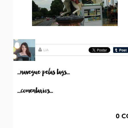
LIA
...navegue pelas tags...
...comentarios...
0
C