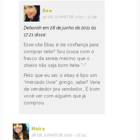
Bee
30 DE JUNHO DE 2011 - 12:58
Deborah em 28 de junho de 2011 às
17:21 disse:
Esse site Ebay é de confiança para
comprar nele? Sou louca com o
frasco da sereia mesmo que o
cheiro não seja bom haha *-*
Pelo que eu sei, o ebay é tipo um
“mercado livre” gringo, sabe? Varia
de vendedor pra vendedor.. É bom
você ver com alguém que já
comprou.
Maira
28 DE JUNHO DE 2011 - 17:24