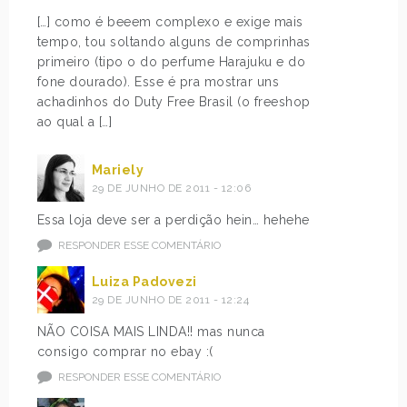
[…] como é beeem complexo e exige mais
tempo, tou soltando alguns de comprinhas
primeiro (tipo o do perfume Harajuku e do
fone dourado). Esse é pra mostrar uns
achadinhos do Duty Free Brasil (o freeshop
ao qual a […]
Mariely
29 DE JUNHO DE 2011 - 12:06
Essa loja deve ser a perdição hein… hehehe
RESPONDER ESSE COMENTÁRIO
Luiza Padovezi
29 DE JUNHO DE 2011 - 12:24
NÃO COISA MAIS LINDA!! mas nunca
consigo comprar no ebay :(
RESPONDER ESSE COMENTÁRIO