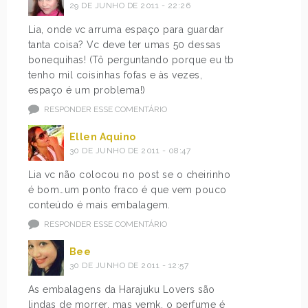
29 DE JUNHO DE 2011 - 22:26
Lia, onde vc arruma espaço para guardar
tanta coisa? Vc deve ter umas 50 dessas
bonequihas! (Tô perguntando porque eu tb
tenho mil coisinhas fofas e às vezes,
espaço é um problema!)
RESPONDER ESSE COMENTÁRIO
Ellen Aquino
30 DE JUNHO DE 2011 - 08:47
Lia vc não colocou no post se o cheirinho
é bom…um ponto fraco é que vem pouco
conteúdo é mais embalagem.
RESPONDER ESSE COMENTÁRIO
Bee
30 DE JUNHO DE 2011 - 12:57
As embalagens da Harajuku Lovers são
lindas de morrer, mas vemk, o perfume é