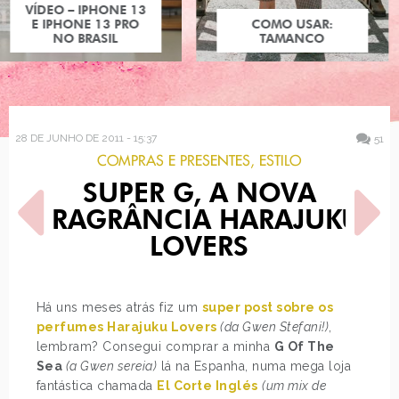
COMO USAR:
TAMANCO
28 DE JUNHO DE 2011 - 15:37
51
COMPRAS E PRESENTES
,
ESTILO
SUPER G, A NOVA
FRAGRÂNCIA HARAJUKU
LOVERS
POST ANTERIOR
PRÓXIMO POST
Há uns meses atrás fiz um
super post sobre os
A BLAKE LIVELY VIROU
ALL STAR DE SUPER MARIO
perfumes Harajuku Lovers
(da Gwen Stefani!)
,
BARBIE!
BROS
lembram? Consegui comprar a minha
G Of The
Sea
(a Gwen sereia)
lá na Espanha, numa mega loja
fantástica chamada
El Corte Inglés
(um mix de