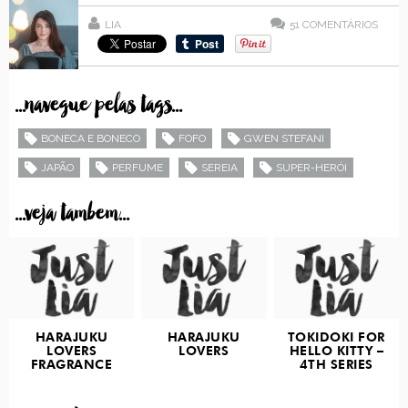
LIA
51
COMENTÁRIOS
...navegue pelas tags...
BONECA E BONECO
FOFO
GWEN STEFANI
JAPÃO
PERFUME
SEREIA
SUPER-HERÓI
...veja tambem...
HARAJUKU
HARAJUKU
TOKIDOKI FOR
LOVERS
LOVERS
HELLO KITTY –
FRAGRANCE
4TH SERIES