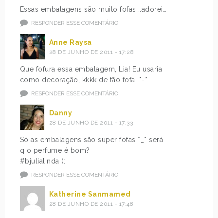
Essas embalagens são muito fofas….adorei…
RESPONDER ESSE COMENTÁRIO
Anne Raysa
28 DE JUNHO DE 2011 - 17:28
Que fofura essa embalagem, Lia! Eu usaria
como decoração, kkkk de tão fofa! *-*
RESPONDER ESSE COMENTÁRIO
Danny
28 DE JUNHO DE 2011 - 17:33
Só as embalagens são super fofas *_* será
q o perfume é bom?
#bjulialinda (:
RESPONDER ESSE COMENTÁRIO
Katherine Sanmamed
28 DE JUNHO DE 2011 - 17:48